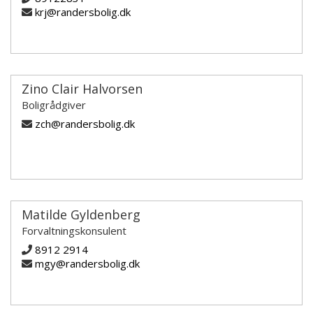
krj@randersbolig.dk
Zino Clair Halvorsen
Boligrådgiver
zch@randersbolig.dk
Matilde Gyldenberg
Forvaltningskonsulent
8912 2914
mgy@randersbolig.dk