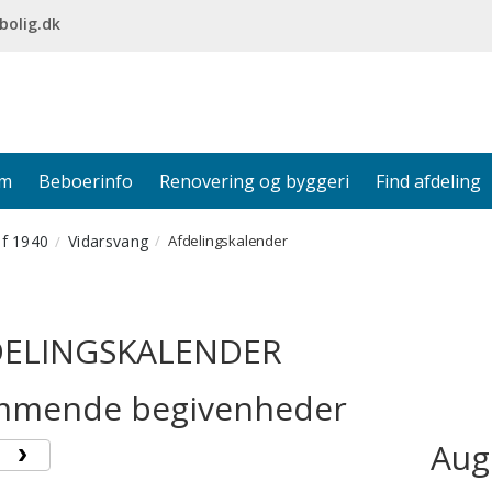
bolig.dk
em
Beboerinfo
Renovering og byggeri
Find afdeling
af 1940
Vidarsvang
Afdelingskalender
DELINGSKALENDER
mende begivenheder
Aug