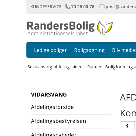
KUNDESERVICE
70 26 00 76
post@randers
Ledige boliger
Boligsøgning
Bliv medl
Selskabs og afdelingssider
Randers Boligforening 
VIDARSVANG
AF
Afdelingsforside
Kom
Afdelingsbestyrelsen
Afdelingsnyheder