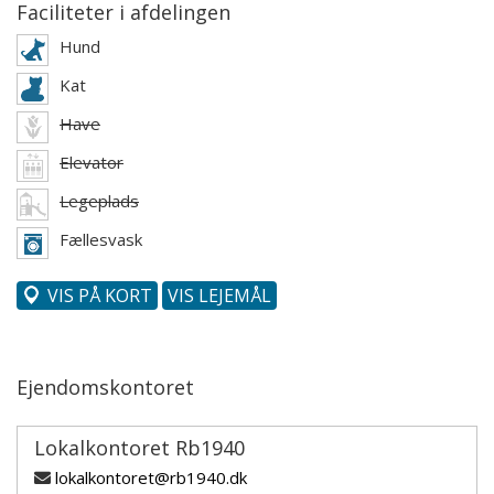
Faciliteter i afdelingen
Hund
Kat
Have
Elevator
Legeplads
Fællesvask
VIS PÅ KORT
VIS LEJEMÅL
Ejendomskontoret
Lokalkontoret Rb1940
lokalkontoret@rb1940.dk