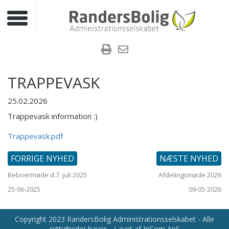
Toggle navigation
TRAPPEVASK
25.02.2026
Trappevask information :)
Trappevask.pdf
FORRIGE NYHED
NÆSTE NYHED
Beboermøde d.7. juli 2025
Afdelingsmøde 2026
25-06-2025
09-05-2026
Copyright 2023 RandersBolig Administrationsselskabet - Alle
rettigheder haves - Lavet af InCom ApS