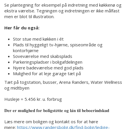
Se plantegning for eksempel på indretning med køkkenø og
ekstra værelse. Tegningen og indretningen er ikke målfast
men er blot til illustration.
Her får du også:
Stor stue med køkken i ét
Plads til hyggeligt tv-hjørne, spiseområde og
kontorhjørne
Soveværelse med skabsplads
Parkeringspladser i boligafdelingen
Nyere badeværelse med god plads
Mulighed for at leje garage tæt på
Tæt på togstation, busser, Arena Randers, Water Wellness
og midtbyen
Husleje = 5.456 kr. u. forbrug
𝐃𝐞𝐫 𝐞𝐫 𝐦𝐮𝐥𝐢𝐠𝐡𝐞𝐝 𝐟𝐨𝐫 𝐛𝐨𝐥𝐢𝐠𝐬𝐭ø𝐭𝐭𝐞 𝐨𝐠 𝐥𝐚̊𝐧 𝐭𝐢𝐥 𝐛𝐞𝐛𝐨𝐞𝐫𝐢𝐧𝐝𝐬𝐤𝐮𝐝
Læs mere om boligen og kontakt os for at høre
mere:
https://www.randersbolig.dk/find-bolig/ledige-