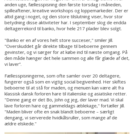
anden uge, fællesspisning den første torsdag i måneden,
spilleaftener, kreative workshops og loppemarkeder. Der er
altid gang i noget, og den store tilslutning viser, hvor stor
betydning disse aktiviteter har. I september slog de endda
deltagerrekord til banko, hvor hele 217 plader blev solgt.
"Banko er en af vores helt store succeser," smiler Jill.
"Overskuddet går direkte tilbage til beboerne gennem
gevinster, og vi sørger for at købe ind til næste omgang. På
den måde hænger det hele sammen og alle får glæde af det,
vi laver”.
Fællesspisningerne, som ofte samler over 20 deltagere,
fungerer også som en vigtig social begivenhed. Her skiftes
beboerne til at stå for maden, og menuen kan være alt fra
klassisk dansk forloren hare til italienske og asiatiske retter.
"Denne gang er det Bo, John og jeg, der laver mad. Vi skal
lave forloren hare og gammeldags æblekage," fortæller Jill.
"Maden bliver ofte en snak blandt beboerne – særligt
dengang, vi serverede hvidkålsruller, som mange af de
ældre elskede."