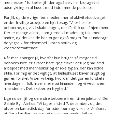
mennesker," fortæller Jill, der også selv har bidraget til
udsmykningen af huset med indrammede puslespil.
For Jill, og de øvrige fem medlemmer af aktivitetsudvalget,
er det frivillige arbejde en hjertesag. "Vi er her for
beboerne, og vi vil skabe noget, der får folk ud af hjemmene.
Der er mange ældre, som gerne vil mødes og tale med
andre, og det kan de her. Vi gør også meget for at inddrage
de yngre – for eksempel i vores spille- og
kreativitetsaftener".
Når man spørger Jill, hvorfor hun bruger så meget tid i
beboerhuset, er svaret klart: "Jeg elsker det! Jeg har altid
arbejdet med mennesker og er ikke typen, der kan sidde
stille. For mig er det vigtigt, at fælleshuset bliver brugt og
gør en forskel. Vi ser virkelig, hvordan det gør en forskel i
hverdagen – folk hilser mere på hinanden, og vi ved, hvem
hinanden er. Det skaber en tryghed."
Lige nu ser Jill og de andre beboere frem til en juletur til Den
Gamle By i Aarhus. "Vi tager afsted 7. december, og det
bliver en fantastisk dag for både børn og voksne. Vi håber,
at flere familier tager med og skaber nogle dejlige