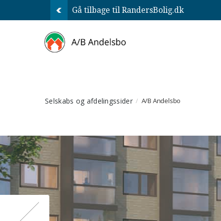
Gå tilbage til RandersBolig.dk
Selskabs og afdelingssider
A/B Andelsbo