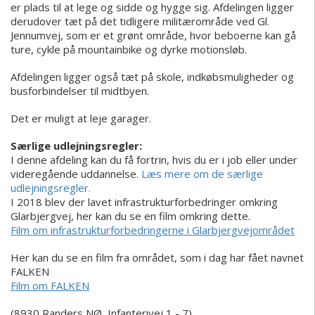
er plads til at lege og sidde og hygge sig. Afdelingen ligger
derudover tæt på det tidligere militærområde ved Gl.
Jennumvej, som er et grønt område, hvor beboerne kan gå
ture, cykle på mountainbike og dyrke motionsløb.
Afdelingen ligger også tæt på skole, indkøbsmuligheder og
busforbindelser til midtbyen.
Det er muligt at leje garager.
Særlige udlejningsregler:
I denne afdeling kan du få fortrin, hvis du er i job eller under
videregående uddannelse.
Læs mere om de særlige
udlejningsregler.
I 2018 blev der lavet infrastrukturforbedringer omkring
Glarbjergvej, her kan du se en film omkring dette.
Film om infrastrukturforbedringerne i Glarbjergvejområdet
Her kan du se en film fra området, som i dag har fået navnet
FALKEN
Film om FALKEN
(8930 Randers NØ, Infanterivej 1 - 7)