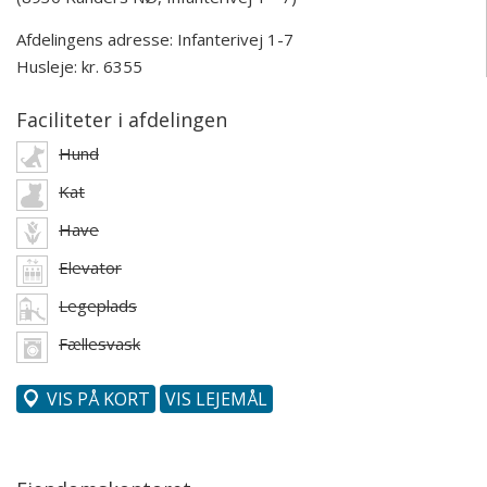
Afdelingens adresse:
Infanterivej 1-7
Husleje: kr. 6355
Faciliteter i afdelingen
Hund
Kat
Have
Elevator
Legeplads
Fællesvask
VIS PÅ KORT
VIS LEJEMÅL