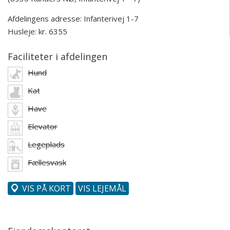
Afdelingens adresse:
Infanterivej 1-7
Husleje: kr. 6355
Faciliteter i afdelingen
Hund
Kat
Have
Elevator
Legeplads
Fællesvask
VIS PÅ KORT
VIS LEJEMÅL