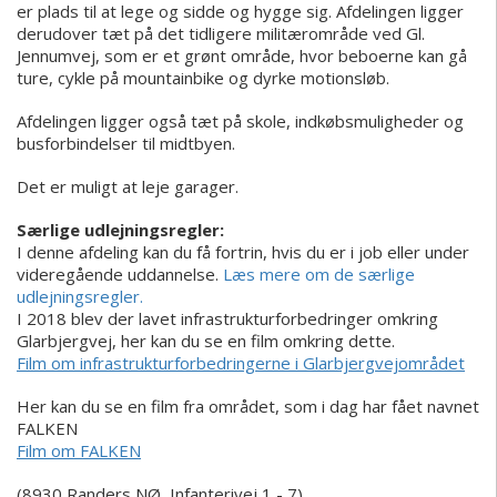
er plads til at lege og sidde og hygge sig. Afdelingen ligger
derudover tæt på det tidligere militærområde ved Gl.
Jennumvej, som er et grønt område, hvor beboerne kan gå
ture, cykle på mountainbike og dyrke motionsløb.
Afdelingen ligger også tæt på skole, indkøbsmuligheder og
busforbindelser til midtbyen.
Det er muligt at leje garager.
Særlige udlejningsregler:
I denne afdeling kan du få fortrin, hvis du er i job eller under
videregående uddannelse.
Læs mere om de særlige
udlejningsregler.
I 2018 blev der lavet infrastrukturforbedringer omkring
Glarbjergvej, her kan du se en film omkring dette.
Film om infrastrukturforbedringerne i Glarbjergvejområdet
Her kan du se en film fra området, som i dag har fået navnet
FALKEN
Film om FALKEN
(8930 Randers NØ, Infanterivej 1 - 7)