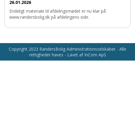
26.01.2026
Endeligt materiale til afdelingsmødet er nu klar på
www.randersbolig.dk på afdelingens side.
Copyright 2023 RandersBolig Administrationsselskabet - Alle
rettigheder haves - Lavet af InCom ApS