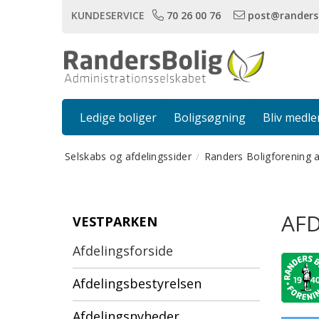
KUNDESERVICE
70 26 00 76
post@randers
Ledige boliger
Boligsøgning
Bliv medl
Selskabs og afdelingssider
Randers Boligforening 
AFD
VESTPARKEN
Afdelingsforside
Afdelingsbestyrelsen
Afdelingsnyheder