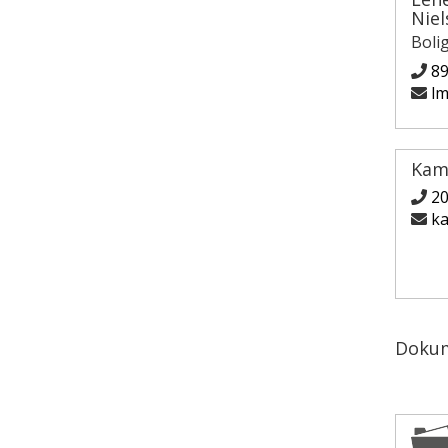
Niel
Boli
89
lm
Kam
2
ka
Doku