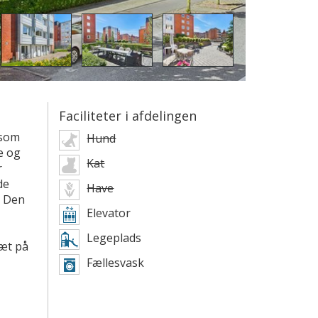
Faciliteter i afdelingen
 som
Hund
e og
Kat
r
de
Have
. Den
Elevator
Legeplads
tæt på
Fællesvask