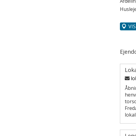
Afdeli
Husleje
VI
Ejend
Lok
lo
Åbni
henv
torsd
Freda
loka
Len