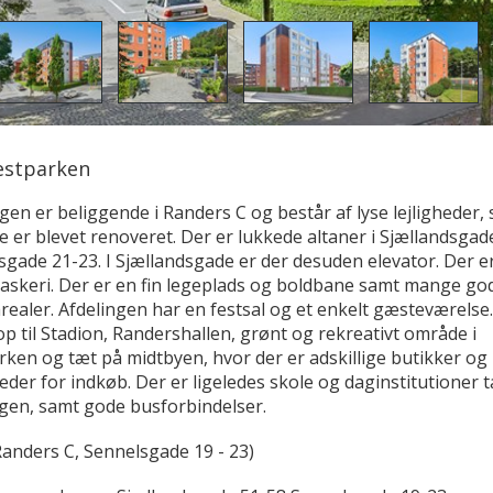
stparken
gen er beliggende i Randers C og består af lyse lejligheder,
 er blevet renoveret. Der er lukkede altaner i Sjællandsgad
gade 21-23. I Sjællandsgade er der desuden elevator. Der e
vaskeri. Der er en fin legeplads og boldbane samt mange go
realer. Afdelingen har en festsal og et enkelt gæsteværelse
op til Stadion, Randershallen, grønt og rekreativt område i
ken og tæt på midtbyen, hvor der er adskillige butikker og
der for indkøb. Der er ligeledes skole og daginstitutioner 
ngen, samt gode busforbindelser.
Randers C, Sennelsgade 19 - 23)