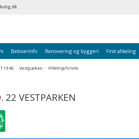
bolig.dk
em
Beboerinfo
Renovering og byggeri
Find afdeling
af 1940
Vestparken
Afdelingsforside
. 22 VESTPARKEN