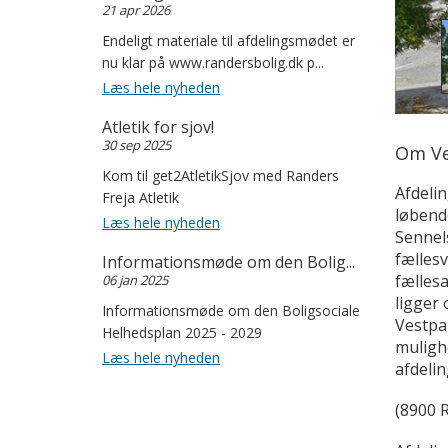
21 apr 2026
Endeligt materiale til afdelingsmødet er
nu klar på www.randersbolig.dk p...
Læs hele nyheden
Atletik for sjov!
30 sep 2025
Om Ve
Kom til get2AtletikSjov med Randers
Afdelin
Freja Atletik
løbende
Læs hele nyheden
Sennels
fælles
Informationsmøde om den Bolig...
fællesa
06 jan 2025
ligger 
Informationsmøde om den Boligsociale
Vestpar
Helhedsplan 2025 - 2029
mulighe
Læs hele nyheden
afdeli
(8900 