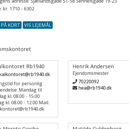
ngens adresse:
Sjællandsgade 51-58
Sennelsgade 19-23
: kr. 1710 - 6302
S PÅ KORT
VIS LEJEMÅL
omskontoret
alkontoret Rb1940
Henrik Andersen
Ejendomsmester
kalkontoret@rb1940.dk
70220092
ngstid for personlig
hea@rb1940.dk
endelse: Mandag til
ag kl. 08.00 - 15.00
g kl. 08.00 - 12.00 Mail:
lkontoret@rb1940.dk
e-Merete Greibe
Matilde Gyldenberg