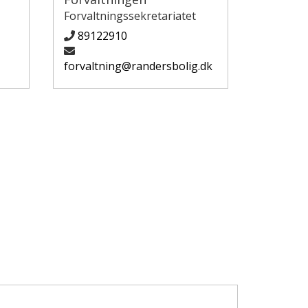
Forvaltningssekretariatet
89122910
forvaltning@randersbolig.dk