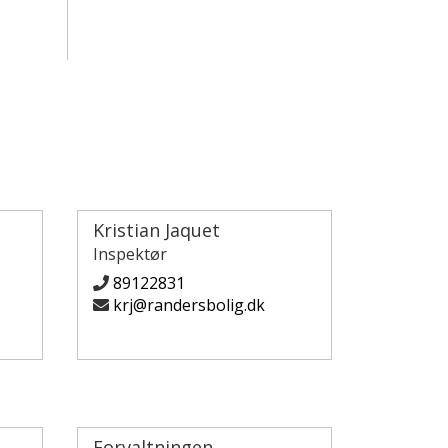
Kristian Jaquet
Inspektør
89122831
krj@randersbolig.dk
Forvaltningen