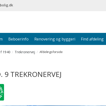
bolig.dk
em
Beboerinfo
Renovering og byggeri
Find afdeling
af 1940
Trekronervej
Afdelingsforside
. 9 TREKRONERVEJ