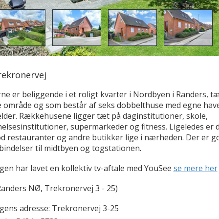
ekronervej
ne er beliggende i et roligt kvarter i Nordbyen i Randers, t
 område og som består af seks dobbelthuse med egne hav
lder. Rækkehusene ligger tæt på daginstitutioner, skole,
lsesinstitutioner, supermarkeder og fitness. Ligeledes er 
od restauranter og andre butikker lige i nærheden. Der er g
indelser til midtbyen og togstationen.
gen har lavet en kollektiv tv-aftale med YouSee
se mere her
Randers NØ, Trekronervej 3 - 25)
ngens adresse:
Trekronervej 3-25