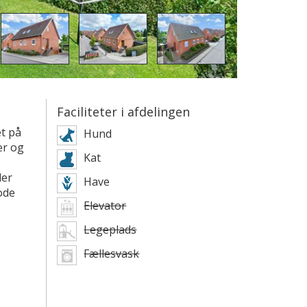
Faciliteter i afdelingen
æt på
Hund
er og
Kat
der
Have
ode
Elevator
Legeplads
Fællesvask