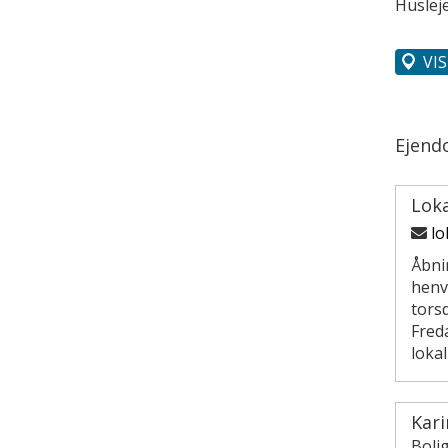
Husleje
VI
Ejend
Lok
lo
Åbni
henv
torsd
Freda
loka
Kar
Boli