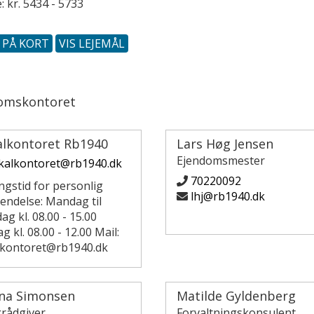
: kr. 5434 - 5733
S PÅ KORT
VIS LEJEMÅL
omskontoret
alkontoret Rb1940
Lars Høg Jensen
Ejendomsmester
kalkontoret@rb1940.dk
70220092
ngstid for personlig
lhj@rb1940.dk
endelse: Mandag til
ag kl. 08.00 - 15.00
g kl. 08.00 - 12.00 Mail:
lkontoret@rb1940.dk
ina Simonsen
Matilde Gyldenberg
grådgiver
Forvaltningskonsulent