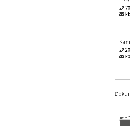
7
kb
Kam
2
ka
Doku