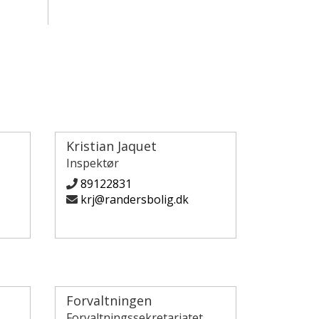
Kristian Jaquet
Inspektør
89122831
krj@randersbolig.dk
Forvaltningen
Forvaltningssekretariatet