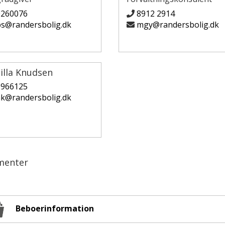
0260076
8912 2914
s@randersbolig.dk
mgy@randersbolig.dk
illa Knudsen
0966125
k@randersbolig.dk
menter
Beboerinformation