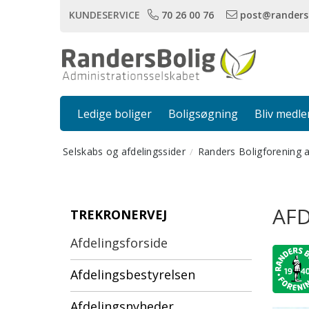
KUNDESERVICE
70 26 00 76
post@randers
Ledige boliger
Boligsøgning
Bliv medl
Selskabs og afdelingssider
Randers Boligforening 
AFD
TREKRONERVEJ
Afdelingsforside
Afdelingsbestyrelsen
Afdelingsnyheder