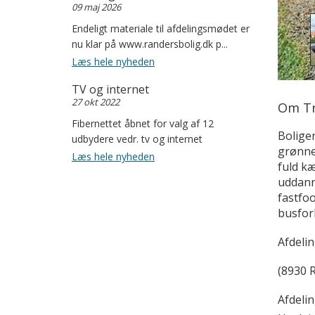
09 maj 2026
Endeligt materiale til afdelingsmødet er
nu klar på www.randersbolig.dk p...
Læs hele nyheden
TV og internet
27 okt 2022
Om Tr
Fibernettet åbnet for valg af 12
Boliger
udbydere vedr. tv og internet
grønne
Læs hele nyheden
fuld kæ
uddanne
fastfo
busforb
Afdelin
(8930 
Afdeli