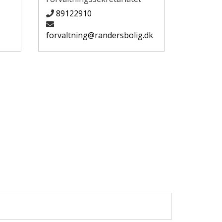
89122910
forvaltning@randersbolig.dk