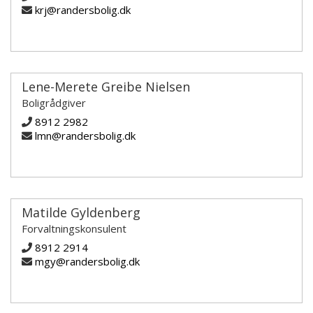
krj@randersbolig.dk
Lene-Merete Greibe Nielsen
Boligrådgiver
8912 2982
lmn@randersbolig.dk
Matilde Gyldenberg
Forvaltningskonsulent
8912 2914
mgy@randersbolig.dk