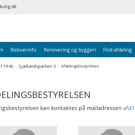
bolig.dk
em
Beboerinfo
Renovering og byggeri
Find afdeling
af 1940
Sjællandsparken 3
Afdelingsbestyrelsen
ELINGSBESTYRELSEN
ingsbestyrelsen kan kontaktes på mailadressen
afd1