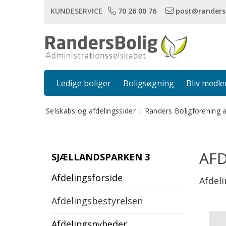
KUNDESERVICE
70 26 00 76
post@randers
Ledige boliger
Boligsøgning
Bliv medl
Selskabs og afdelingssider
Randers Boligforening 
AFD
SJÆLLANDSPARKEN 3
Afdelingsforside
Afdel
Afdelingsbestyrelsen
Afdelingsnyheder