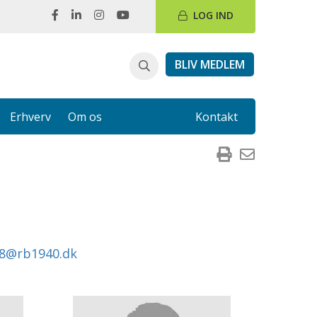
LOG IND
BLIV MEDLEM
Erhverv
Om os
Kontakt
8@rb1940.dk