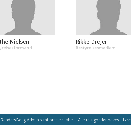
the Nielsen
Rikke Drejer
yrelsesformand
Bestyrelsesmedlem
RandersBolig Administrationsselskabet - Alle rettigheder haves - La