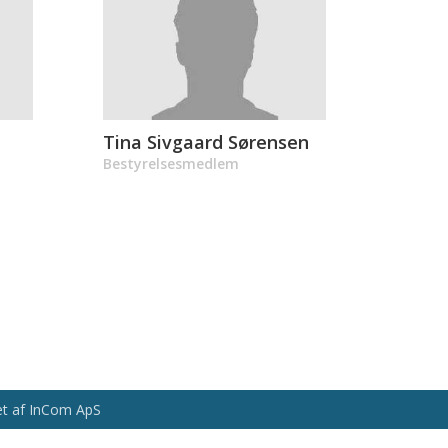
Tina Sivgaard Sørensen
Bestyrelsesmedlem
vet af InCom ApS