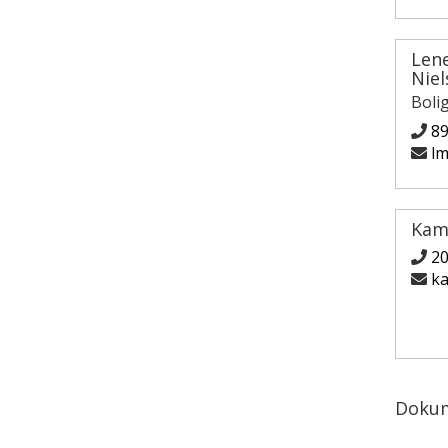
Len
Niel
Boli
89
lm
Kam
2
ka
Doku