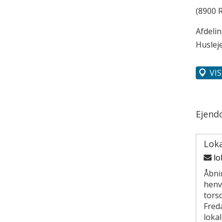
(8900 R
Afdeli
Husleje
VI
Ejend
Lok
lo
Åbni
henv
torsd
Freda
loka