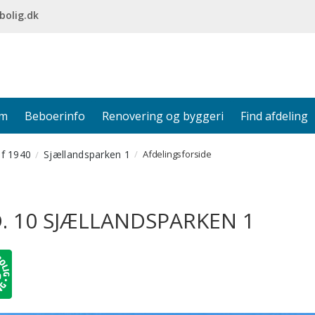
bolig.dk
em
Beboerinfo
Renovering og byggeri
Find afdeling
af 1940
Sjællandsparken 1
Afdelingsforside
. 10 SJÆLLANDSPARKEN 1