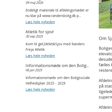
09 maj 2026
Endeligt materiale til afdelingsmødet er
nu klar på www.randersbolig.dk p...
Læs hele nyheden
Atletik for sjov!
30 sep 2025
Om Sj
Kom til get2AtletikSjov med Randers
Boliger
Freja Atletik
elevato
Læs hele nyheden
desude
fælles
Informationsmøde om den Bolig...
restere
06 jan 2025
Informationsmøde om den Boligsociale
Afdeli
Helhedsplan 2025 - 2029
på sta
Læs hele nyheden
ligeled
superm
Afdelin