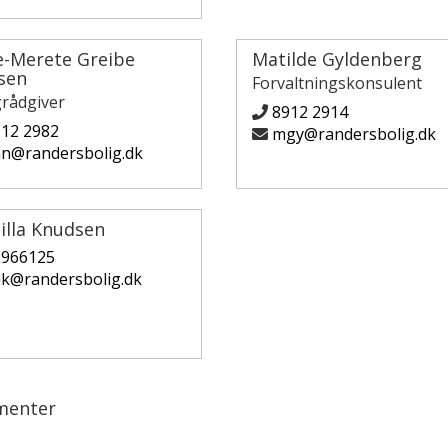
e-Merete Greibe
Matilde Gyldenberg
sen
Forvaltningskonsulent
grådgiver
8912 2914
12 2982
mgy@randersbolig.dk
n@randersbolig.dk
illa Knudsen
0966125
k@randersbolig.dk
menter