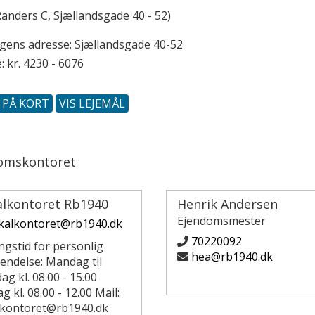
anders C, Sjællandsgade 40 - 52)
ngens adresse:
Sjællandsgade 40-52
: kr. 4230 - 6076
S PÅ KORT
VIS LEJEMÅL
omskontoret
alkontoret Rb1940
Henrik Andersen
Ejendomsmester
kalkontoret@rb1940.dk
70220092
ngstid for personlig
hea@rb1940.dk
endelse: Mandag til
ag kl. 08.00 - 15.00
g kl. 08.00 - 12.00 Mail:
lkontoret@rb1940.dk