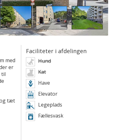
Faciliteter i afdelingen
dom med
Hund
der er
Kat
til
de
Have
Elevator
 og tæt
Legeplads
Fællesvask