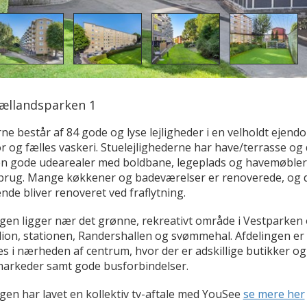
ællandsparken 1
ne består af 84 gode og lyse lejligheder i en velholdt ejen
r og fælles vaskeri. Stuelejlighederne har have/terrasse og 
n gode udearealer med boldbane, legeplads og havemøbler 
 brug. Mange køkkener og badeværelser er renoverede, og 
nde bliver renoveret ved fraflytning.
ngen ligger nær det grønne, rekreativt område i Vestparken
dion, stationen, Randershallen og svømmehal. Afdelingen er
es i nærheden af centrum, hvor der er adskillige butikker og
arkeder samt gode busforbindelser.
gen har lavet en kollektiv tv-aftale med YouSee
se mere her