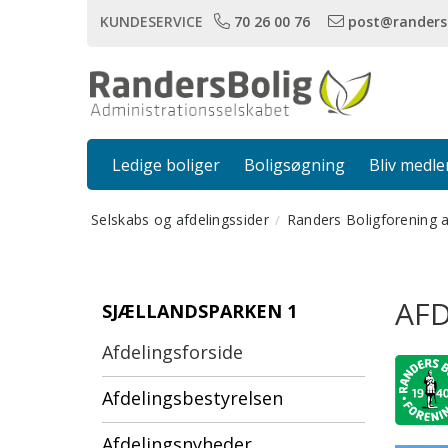
KUNDESERVICE
70 26 00 76
post@randers
Ledige boliger
Boligsøgning
Bliv medl
Selskabs og afdelingssider
Randers Boligforening 
AFD
SJÆLLANDSPARKEN 1
Afdelingsforside
Afdelingsbestyrelsen
Afdelingsnyheder