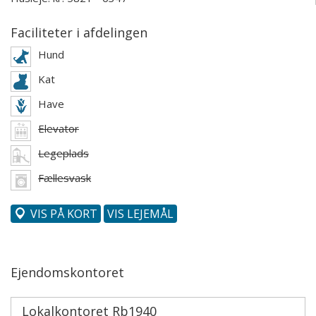
Faciliteter i afdelingen
Hund
Kat
Have
Elevator
Legeplads
Fællesvask
VIS PÅ KORT
VIS LEJEMÅL
Ejendomskontoret
Lokalkontoret Rb1940