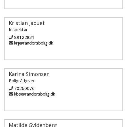
Kristian Jaquet
Inspektør
89122831
krj@randersbolig.dk
Karina Simonsen
Boligrådgiver
70260076
kbs@randersbolig.dk
Matilde Gyldenberg