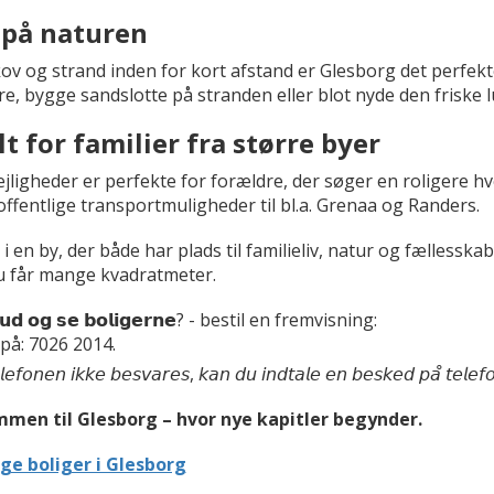
på naturen
v og strand inden for kort afstand er Glesborg det perfekte
e, bygge sandslotte på stranden eller blot nyde den friske lu
lt for familier fra større byer
ejligheder er perfekte for forældre, der søger en roligere h
offentlige transportmuligheder til bl.a. Grenaa og Randers.
d i en by, der både har plads til familieliv, natur og fællessk
u får mange kvadratmeter.
𝘂 𝘂𝗱 𝗼𝗴 𝘀𝗲 𝗯𝗼𝗹𝗶𝗴𝗲𝗿𝗻𝗲? - bestil en fremvisning:
 på: 7026 2014.
𝘭𝘦𝘧𝘰𝘯𝘦𝘯 𝘪𝘬𝘬𝘦 𝘣𝘦𝘴𝘷𝘢𝘳𝘦𝘴, 𝘬𝘢𝘯 𝘥𝘶 𝘪𝘯𝘥𝘵𝘢𝘭𝘦 𝘦𝘯 𝘣𝘦𝘴𝘬𝘦𝘥 𝘱𝘢̊ 𝘵𝘦𝘭𝘦𝘧
men til Glesborg – hvor nye kapitler begynder.
ige boliger i Glesborg