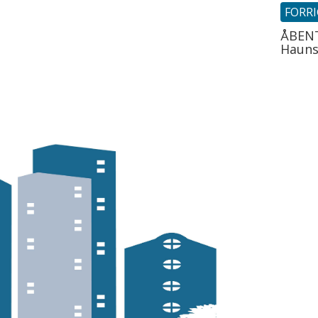
FORR
ÅBENT
Hauns 