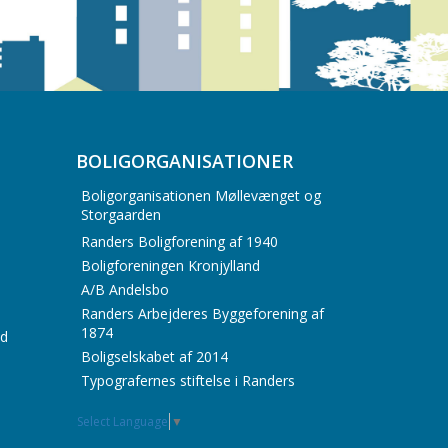
BOLIGORGANISATIONER
Boligorganisationen Møllevænget og
Storgaarden
Randers Boligforening af 1940
Boligforeningen Kronjylland
A/B Andelsbo
Randers Arbejderes Byggeforening af
1874
id
Boligselskabet af 2014
Typografernes stiftelse i Randers
Select Language
▼