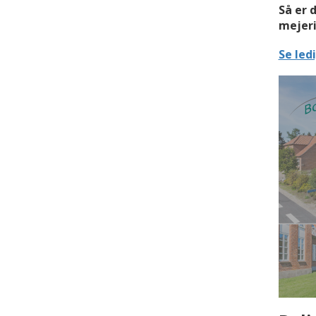
Så er 
mejeri
Se led