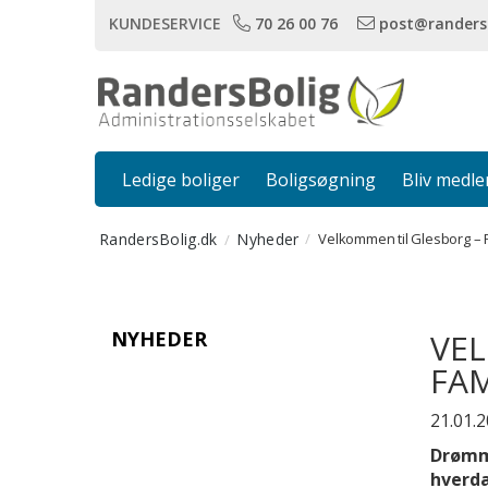
KUNDESERVICE
70 26 00 76
post@randers
Ledige boliger
Boligsøgning
Bliv medl
RandersBolig.dk
Nyheder
Velkommen til Glesborg – P
NYHEDER
VEL
FAM
21.01.
Drømme
hverda