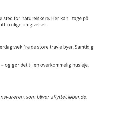
 sted for naturelskere. Her kan I tage på
ft i rolige omgivelser.
verdag væk fra de store travle byer. Samtidig
ab – og gør det til en overkommelig husleje,
𝘯𝘴𝘷𝘢𝘳𝘦𝘳𝘦𝘯, 𝘴𝘰𝘮 𝘣𝘭𝘪𝘷𝘦𝘳 𝘢𝘧𝘭𝘺𝘵𝘵𝘦𝘵 𝘭ø𝘣𝘦𝘯𝘥𝘦.