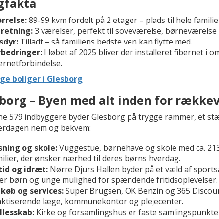
gfakta
rrelse:
89-99 kvm fordelt på 2 etager – plads til hele familie
dretning:
3 værelser, perfekt til soveværelse, børneværelse
sdyr:
Tilladt – så familiens bedste ven kan flytte med.
rbedringer:
I løbet af 2025 bliver der installeret fibernet i 
ernetforbindelse.
ige boliger i Glesborg
borg – Byen med alt inden for række
ne 579 indbyggere byder Glesborg på trygge rammer, et stærk
erdagen nem og bekvem:
sning og skole:
Vuggestue, børnehave og skole med ca. 213 el
ilier, der ønsker nærhed til deres børns hverdag.
tid og idræt:
Nørre Djurs Hallen byder på et væld af sports
er børn og unge mulighed for spændende fritidsoplevelser.
dkøb og services:
Super Brugsen, OK Benzin og 365 Discount
aktiserende læge, kommunekontor og plejecenter.
llesskab:
Kirke og forsamlingshus er faste samlingspunkter