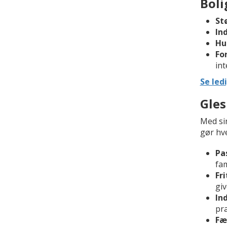
Boli
Stø
In
Hu
Fo
int
Se led
Gles
Med si
gør hv
Pa
fam
Fri
giv
In
pr
Fæ