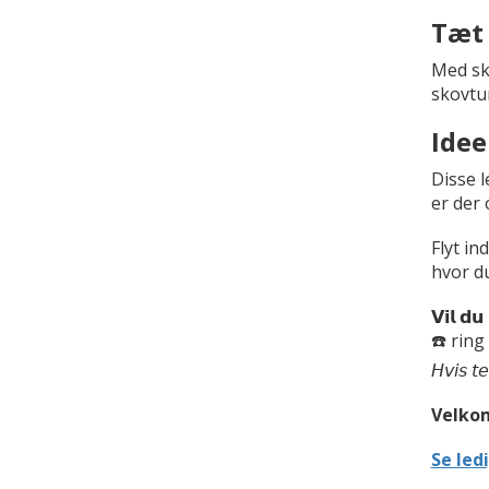
Tæt 
Med sko
skovtur
Idee
Disse l
er der 
Flyt in
hvor d
𝗩𝗶𝗹 𝗱
☎️ ring
𝘏𝘷𝘪𝘴 𝘵
Velkom
Se led