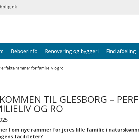
bolig.dk
em
Beboerinfo
Renovering og byggeri
Find afdeling
erfekte rammer for familieliv og ro
KOMMEN TIL GLESBORG – PER
ILIELIV OG RO
2025
r I om nye rammer for jeres lille familie i naturskøn
gens faciliteter?