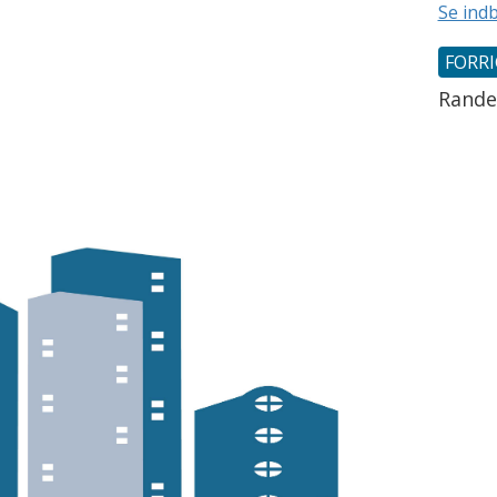
Se ind
FORR
Rande