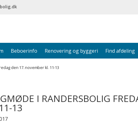
bolig.dk
em
Beboerinfo
Renovering og byggeri
Find afdeling
redag den 17. november kl. 11-13
GMØDE I RANDERSBOLIG FRED
 11-13
2017