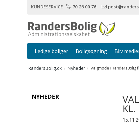
KUNDESERVICE
70 26 00 76
post@randers
Ledige boliger
Boligsøgning
Bliv medl
RandersBolig.dk
Nyheder
Valgmøde i RandersBolig f
NYHEDER
VAL
KL.
15.11.