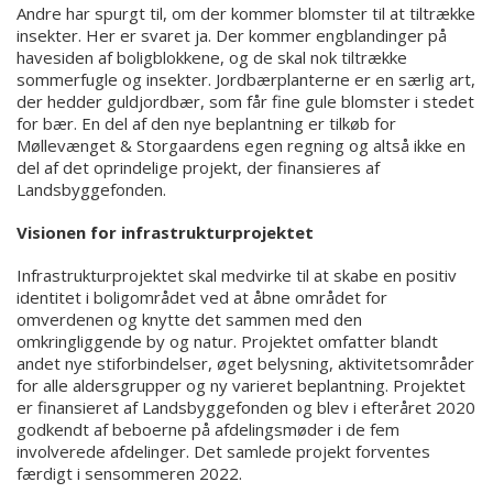
Andre har spurgt til, om der kommer blomster til at tiltrække
insekter. Her er svaret ja. Der kommer engblandinger på
havesiden af boligblokkene, og de skal nok tiltrække
sommerfugle og insekter. Jordbærplanterne er en særlig art,
der hedder guldjordbær, som får fine gule blomster i stedet
for bær. En del af den nye beplantning er tilkøb for
Møllevænget & Storgaardens egen regning og altså ikke en
del af det oprindelige projekt, der finansieres af
Landsbyggefonden.
Visionen for infrastrukturprojektet
Infrastrukturprojektet skal medvirke til at skabe en positiv
identitet i boligområdet ved at åbne området for
omverdenen og knytte det sammen med den
omkringliggende by og natur. Projektet omfatter blandt
andet nye stiforbindelser, øget belysning, aktivitetsområder
for alle aldersgrupper og ny varieret beplantning. Projektet
er finansieret af Landsbyggefonden og blev i efteråret 2020
godkendt af beboerne på afdelingsmøder i de fem
involverede afdelinger. Det samlede projekt forventes
færdigt i sensommeren 2022.