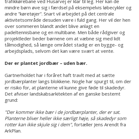
trafikkørebane ved Husarvej er klar til leg. Her kan de
mindre børn øve sig i færdsel på eksempelvis løbecykler og
andre ”køretøjer”. Snart vil arbejdet på det centrale
aktivitetsområde desuden være i fuld gang. Her vil der hen
over sommeren blandt andet blive anlagt en
padeltennisbane og en multibane. Men både rådgiver og
projektleder beder børnene om at væbne sig med lidt
tålmodighed, så længe området stadig er en bygge- og
arbejdsplads, selvom det kan være svært at vente.
Der er plantet jordbær – uden bær.
Gartnerholdet har i foråret haft travlt med at sætte
jordbærplanter langs blokkene. Nogle har spurgt til, om der
er risiko for, at planterne vil kunne give føde til skadedyr.
Det afviser landskabsarkitekten af en ganske bestemt
grund:
"Der kommer ikke bær i de jordbærplanter, der er sat.
Planterne bliver heller ikke særligt høje, så skadedyr som
rotter kan ikke skjule sig i dem"
, fortæller Jens Arendt fra
ArkPlan.