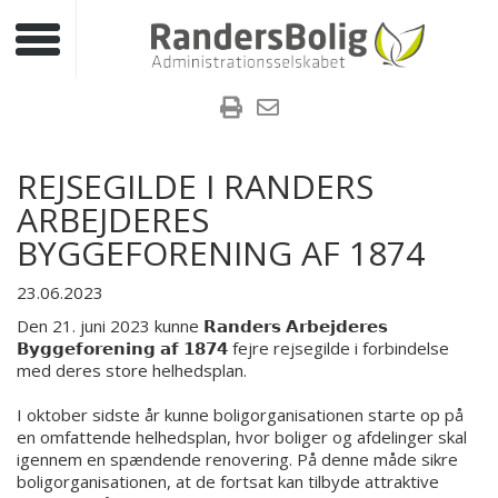
Toggle navigation
REJSEGILDE I RANDERS
ARBEJDERES
BYGGEFORENING AF 1874
23.06.2023
Den 21. juni 2023 kunne 𝗥𝗮𝗻𝗱𝗲𝗿𝘀 𝗔𝗿𝗯𝗲𝗷𝗱𝗲𝗿𝗲𝘀
𝗕𝘆𝗴𝗴𝗲𝗳𝗼𝗿𝗲𝗻𝗶𝗻𝗴 𝗮𝗳 𝟭𝟴𝟳𝟰 fejre rejsegilde i forbindelse
med deres store helhedsplan.
I oktober sidste år kunne boligorganisationen starte op på
en omfattende helhedsplan, hvor boliger og afdelinger skal
igennem en spændende renovering. På denne måde sikre
boligorganisationen, at de fortsat kan tilbyde attraktive