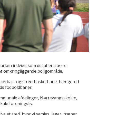
rken indviet, som del af en større
et omkringliggende boligområde.
asketball- og streetbasketbane, hænge-ud
ds fodboldbaner.
 kommunale afdelinger, Nørrevangsskolen,
ale foreningsliv.
e et sted, hvor vi samles, leger, træner,