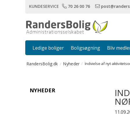
KUNDESERVICE
70 26 00 76
post@randers
Ledige boliger
Boligsøgning
Bliv medl
RandersBolig.dk
Nyheder
Indvielse af nyt aktivite
NYHEDER
IND
NØ
11.09.