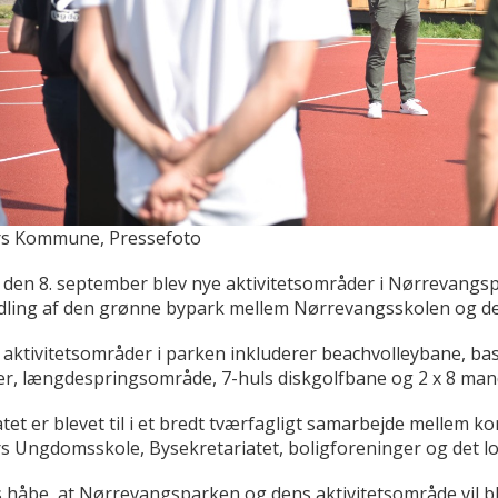
s Kommune, Pressefoto
 den 8. september blev nye aktivitetsområder i Nørrevangspa
dling af den grønne bypark mellem Nørrevangsskolen og d
 aktivitetsområder i parken inkluderer beachvolleybane, b
r, længdespringsområde, 7-huls diskgolfbane og 2 x 8 man
tet er blevet til i et bredt tværfagligt samarbejde mellem
s Ungdomsskole, Bysekretariatet, boligforeninger og det lok
 håbe, at Nørrevangsparken og dens aktivitetsområde vil bliv