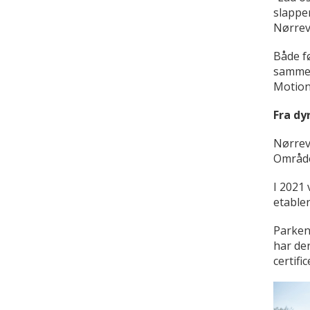
slappe
Nørrev
Både f
sammen
Motion
Fra dy
Nørrev
Området
I 2021
etabler
Parken
har der
certifi