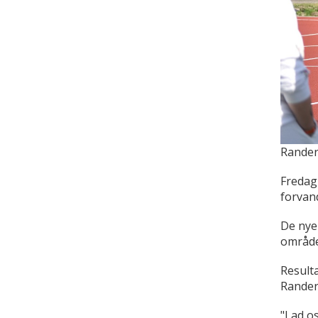
Rander
Fredag
forvan
De nye
område
Resulta
Rander
"Lad os