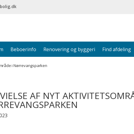
bolig.dk
em
Beboerinfo
Renovering og byggeri
Find afdeling
tsområde i Nørrevangsparken
VIELSE AF NYT AKTIVITETSOMRÅ
RREVANGSPARKEN
2023