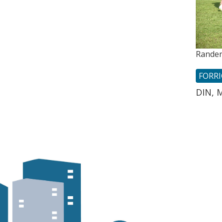
Rander
FORR
DIN, M