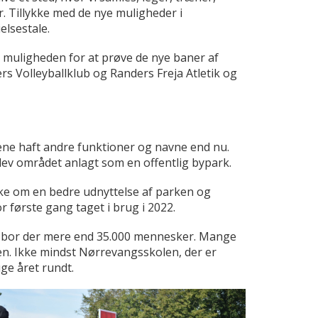
. Tillykke med de nye muligheder i
lsestale.
 muligheden for at prøve de nye baner af
s Volleyballklub og Randers Freja Atletik og
ne haft andre funktioner og navne end nu.
lev området anlagt som en offentlig bypark.
ke om en bedre udnyttelse af parken og
r første gang taget i brug i 2022.
m bor der mere end 35.000 mennesker. Mange
ken. Ikke mindst Nørrevangsskolen, der er
uge året rundt.