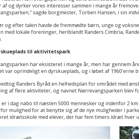
r af og dyrker vores interesser sammen i mange år fremover
angsparken," sagde borgmester, Torben Hansen, i sin indvie
ør og efter talen havde de fremmødte børn, unge og voksne
 med lokale foreninger, heriblandt Randers Cimbria, Rander
.
rskueplads til aktivitetspark
angsparken har eksisteret i mange år, men har gennem åre
 var oprindeligt en dyrskueplads, og i løbet af 1960'erne b
 vedtog Randers Byråd en helhedsplan for området med øns
ing af flere aktiviteter, og navnet Nørrevangsparken blev fo
 er i dag nabo til næsten 5000 mennesker og indenfor 2 k
for mulighed for at benytte sig af de nye muligheder i par
ceret idrætsskole med elever, der har fem timers idræt hver 