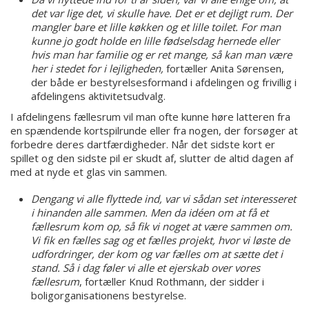
det var lige det, vi skulle have. Det er et dejligt rum. Der
mangler bare et lille køkken og et lille toilet. For man
kunne jo godt holde en lille fødselsdag hernede eller
hvis man har familie og er ret mange, så kan man være
her i stedet for i lejligheden,
fortæller Anita Sørensen,
der både er bestyrelsesformand i afdelingen og frivillig i
afdelingens aktivitetsudvalg.
I afdelingens fællesrum vil man ofte kunne høre latteren fra
en spændende kortspilrunde eller fra nogen, der forsøger at
forbedre deres dartfærdigheder. Når det sidste kort er
spillet og den sidste pil er skudt af, slutter de altid dagen af
med at nyde et glas vin sammen.
Dengang vi alle flyttede ind, var vi sådan set interesseret
i hinanden alle sammen. Men da idéen om at få et
fællesrum kom op, så fik vi noget at være sammen om.
Vi fik en fælles sag og et fælles projekt, hvor vi løste de
udfordringer, der kom og var fælles om at sætte det i
stand. Så i dag føler vi alle et ejerskab over vores
fællesrum
, fortæller Knud Rothmann, der sidder i
boligorganisationens bestyrelse.