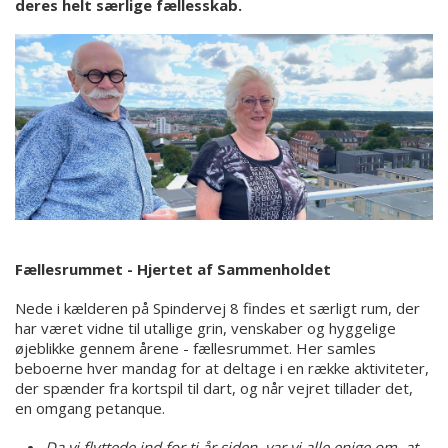
deres helt særlige fællesskab.
Fællesrummet - Hjertet af Sammenholdet
Nede i kælderen på Spindervej 8 findes et særligt rum, der
har været vidne til utallige grin, venskaber og hyggelige
øjeblikke gennem årene - fællesrummet. Her samles
beboerne hver mandag for at deltage i en række aktiviteter,
der spænder fra kortspil til dart, og når vejret tillader det,
en omgang petanque.
Da vi flyttede ind for ti år siden, var vi alle enige om, at