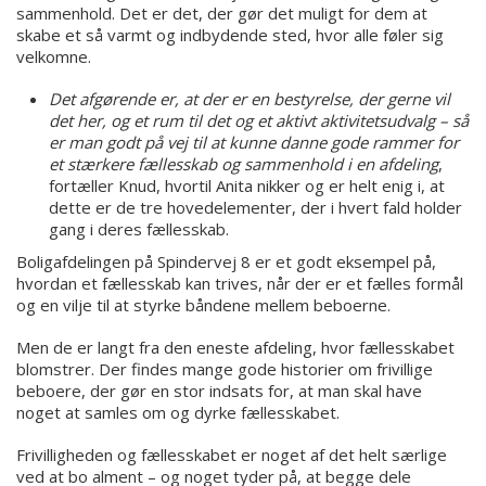
sammenhold. Det er det, der gør det muligt for dem at
skabe et så varmt og indbydende sted, hvor alle føler sig
velkomne.
Det afgørende er, at der er en bestyrelse, der gerne vil
det her, og et rum til det og et aktivt aktivitetsudvalg – så
er man godt på vej til at kunne danne gode rammer for
et stærkere fællesskab og sammenhold i en afdeling
,
fortæller Knud, hvortil Anita nikker og er helt enig i, at
dette er de tre hovedelementer, der i hvert fald holder
gang i deres fællesskab.
Boligafdelingen på Spindervej 8 er et godt eksempel på,
hvordan et fællesskab kan trives, når der er et fælles formål
og en vilje til at styrke båndene mellem beboerne.
Men de er langt fra den eneste afdeling, hvor fællesskabet
blomstrer. Der findes mange gode historier om frivillige
beboere, der gør en stor indsats for, at man skal have
noget at samles om og dyrke fællesskabet.
Frivilligheden og fællesskabet er noget af det helt særlige
ved at bo alment – og noget tyder på, at begge dele