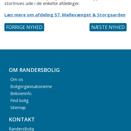
stortrives ude i de enkelte afdelinger.
Læs mere om afdeling 57, Møllevænget & Storgaarden
FORRIGE NYHED
NÆSTE NYHED
OM RANDERSBOLIG
Om os
Boligorganisationerne
Beboerinfo
Find bolig
Sitemap
KONTAKT
RandersBolig