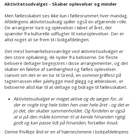
Aktivitetsudvalget - Skaber oplevelser og minder
Men fællesskabet ses ikke kun i fællesrummet hver mandag.
Afdelingens aktivitetsudvalg spiller også en afgørende rolle.
De arrangerer ture og oplevelser i løbet af året, der
spænder fra kulturelle udflugter til naturoplevelser. Der er
altid noget at se frem til i boligafdelingen.
Det mest bemærkelsesværdige ved aktivitetsudvalget er
den store opbakning, de nyder fra beboerne. De fleste
beboere deltager begejstret i disse arrangementer, og det
skaber en følelse af samhørighed og fælles oplevelser.
Uanset om det er en tur til Grenå, en sommergrillfest på
tagterrassen eller julehygge med gløgg og æbleskiver, er
beboerne altid klar til at deltage og bidrage til fællesskabet.
Aktivitetsudvalget er meget aktive og de sørger for, at
der er nogle ting hele tiden hen over hele året - og det er
jo det, der skaber sammenholdet. Og fordelen er også
at vi på den måde kommer til at kende hinanden rigtig
godt og kan passe lidt på hinanden,
fortæller Knud.
Denne frivillige ånd er en af hjørnestenene i boligafdelingens