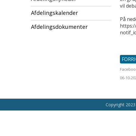
vil deb
Afdelingskalender
På ned
https:
Afdelingsdokumenter
notif_
FORR
Faceboo
06-10-20
Copyright 2023 