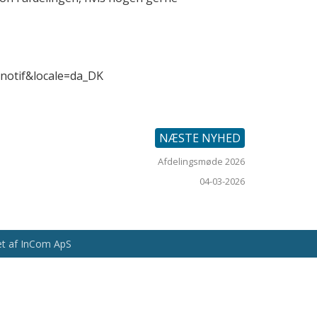
notif&locale=da_DK
NÆSTE NYHED
Afdelingsmøde 2026
04-03-2026
vet af InCom ApS