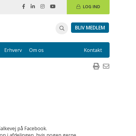
LOG IND
BLIV MEDLEM
Erhverv
Om os
Kontakt
Falkevej på Facebook.
ion i afdelingen, hvis nogen gerne