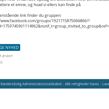
attere et emne, og hvad vi ellers kan finde på.
enstående link finder du gruppen:
//www.facebook.com/groups/1921715875066866/?
id=1759745901114962&notif_t=group_invited_to_group&ref=
IGE NYHED
k gruppe
25
RandersBolig Administrationsselskabet - Alle rettigheder haves - La