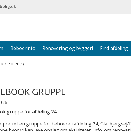
bolig.dk
em
Beboerinfo
Renovering og byggeri
Find afdeling
K GRUPPE (1)
CEBOOK GRUPPE
2026
ok gruppe for afdeling 24
oprettet en gruppe for beboere i afdeling 24, Glarbjergvej/
pe hvor vi kan lave opslag om aktiviteter, info. om renovat