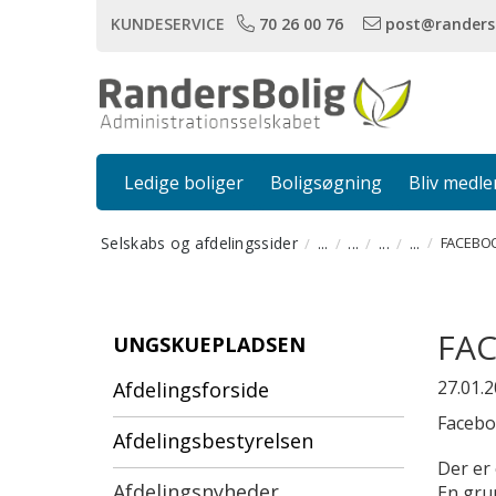
KUNDESERVICE
70 26 00 76
post@randers
Ledige boliger
Boligsøgning
Bliv medl
Selskabs og afdelingssider
...
...
...
...
FACEBOO
FA
UNGSKUEPLADSEN
27.01.
Afdelingsforside
Facebo
Afdelingsbestyrelsen
Der er 
Afdelingsnyheder
En grup