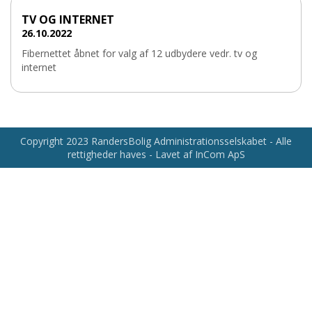
TV OG INTERNET
26.10.2022
Fibernettet åbnet for valg af 12 udbydere vedr. tv og
internet
Copyright 2023 RandersBolig Administrationsselskabet - Alle
rettigheder haves - Lavet af InCom ApS