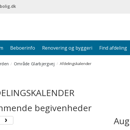
bolig.dk
em
Beboerinfo
Renovering og byggeri
Find afdeling
rden
Område Glarbjergvej
Afdelingskalender
DELINGSKALENDER
mende begivenheder
Aug