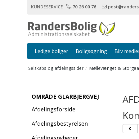
KUNDESERVICE
70 26 00 76
post@randers
Ledige boliger
Boligsøgning
Bliv medl
Selskabs og afdelingssider
Møllevænget & Storgaa
OMRÅDE GLARBJERGVEJ
AF
Afdelingsforside
Kom
Afdelingsbestyrelsen
Afdelingsnyheder