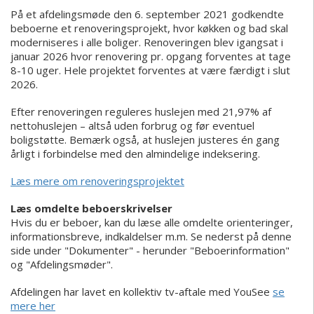
På et afdelingsmøde den 6. september 2021 godkendte
beboerne et renoveringsprojekt, hvor køkken og bad skal
moderniseres i alle boliger. Renoveringen blev igangsat i
januar 2026 hvor renovering pr. opgang forventes at tage
8-10 uger. Hele projektet forventes at være færdigt i slut
2026.
Efter renoveringen reguleres huslejen med 21,97% af
nettohuslejen – altså uden forbrug og før eventuel
boligstøtte. Bemærk også, at huslejen justeres én gang
årligt i forbindelse med den almindelige indeksering.
Læs mere om renoveringsprojektet
Læs omdelte beboerskrivelser
Hvis du er beboer, kan du læse alle omdelte orienteringer,
informationsbreve, indkaldelser m.m. Se nederst på denne
side under "Dokumenter" - herunder "Beboerinformation"
og "Afdelingsmøder".
Afdelingen har lavet en kollektiv tv-aftale med YouSee
se
mere her