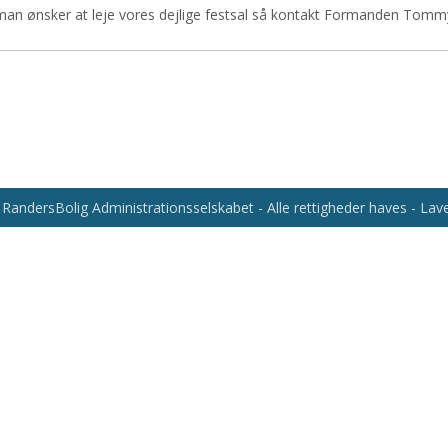
man ønsker at leje vores dejlige festsal så kontakt Formanden Tom
RandersBolig Administrationsselskabet - Alle rettigheder haves - La