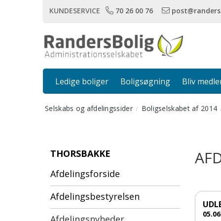
KUNDESERVICE
70 26 00 76
post@randers
Ledige boliger
Boligsøgning
Bliv medl
Selskabs og afdelingssider
Boligselskabet af 2014
THORSBAKKE
AF
Afdelingsforside
Afdelingsbestyrelsen
UDLE
05.06
Afdelingsnyheder