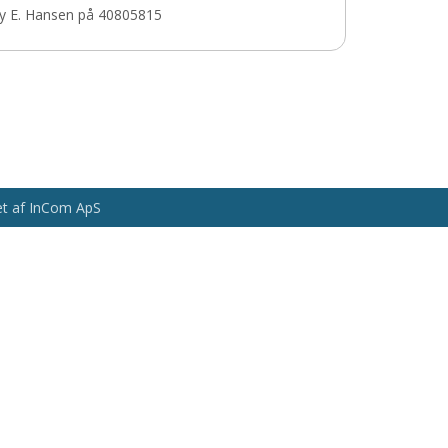
my E. Hansen på 40805815
vet af InCom ApS