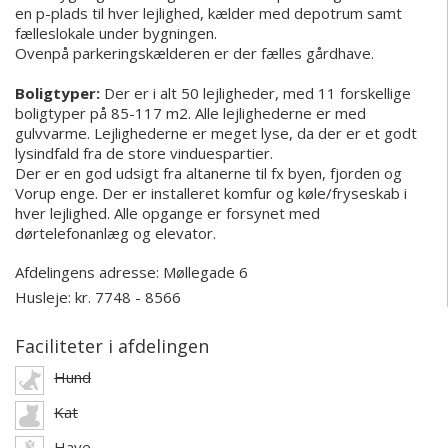
en p-plads til hver lejlighed, kælder med depotrum samt
fælleslokale under bygningen.
Ovenpå parkeringskælderen er der fælles gårdhave.
Boligtyper:
Der er i alt 50 lejligheder, med 11 forskellige
boligtyper på 85-117 m2. Alle lejlighederne er med
gulvvarme. Lejlighederne er meget lyse, da der er et godt
lysindfald fra de store vinduespartier.
Der er en god udsigt fra altanerne til fx byen, fjorden og
Vorup enge. Der er installeret komfur og køle/fryseskab i
hver lejlighed. Alle opgange er forsynet med
dørtelefonanlæg og elevator.
Afdelingens adresse:
Møllegade 6
Husleje: kr. 7748 - 8566
Faciliteter i afdelingen
Hund
Kat
Have