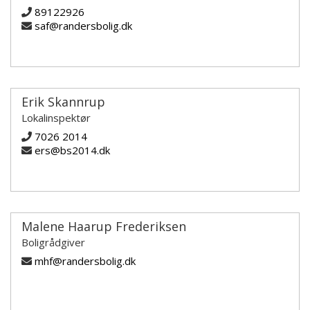
89122926
saf@randersbolig.dk
Erik Skannrup
Lokalinspektør
7026 2014
ers@bs2014.dk
Malene Haarup Frederiksen
Boligrådgiver
mhf@randersbolig.dk