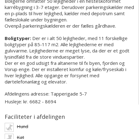
Boligerne omfatter 50 lejligheder i en hesteskoformet
karrébygning i 3-7 etager. Derudover parkeringskælder med
en p-plads til hver lejlighed, kælder med depotrum samt
fælleslokale under bygningen.
Ovenpå parkeringskælderen er der fælles gårdhave.
Boligtyper:
Der er i alt 50 lejligheder, med 11 forskellige
boligtyper på 85-117 m2. Alle lejlighederne er med
gulvvarme. Lejlighederne er meget lyse, da der er et godt
lysindfald fra de store vinduespartier.
Der er en god udsigt fra altanerne til fx byen, fjorden og
Vorup enge. Der er installeret komfur og køle/fryseskab i
hver lejlighed. Alle opgange er forsynet med
dørtelefonanlæg og elevator.
Afdelingens adresse:
Tapperigade 5-7
Husleje: kr. 6682 - 8694
Faciliteter i afdelingen
Hund
Kat