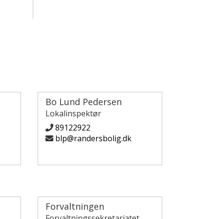
Bo Lund Pedersen
Lokalinspektør
89122922
blp@randersbolig.dk
Forvaltningen
Forvaltningssekretariatet