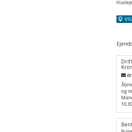
Husleje
VI
Ejend
Drif
Kron
dr
Åbni
og t
Manda
10.30
Ben
Boli