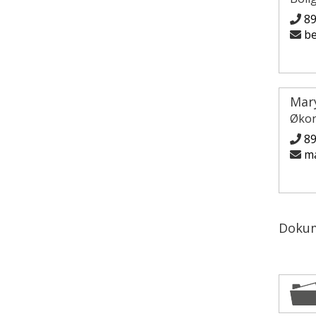
8
be
Mar
Økon
8
ma
Doku