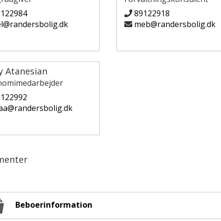
9122984
89122918
l@randersbolig.dk
meb@randersbolig.dk
y Atanesian
omimedarbejder
9122992
a@randersbolig.dk
menter
Beboerinformation