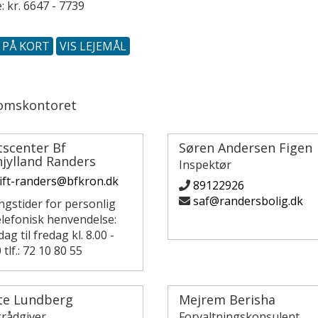
: kr. 6647 - 7739
S PÅ KORT
VIS LEJEMÅL
omskontoret
tscenter Bf
Søren Andersen Figen
jylland Randers
Inspektør
ift-randers@bfkron.dk
89122926
saf@randersbolig.dk
ngstider for personlig
elefonisk henvendelse:
g til fredag kl. 8.00 -
 tlf.: 72 10 80 55
te Lundberg
Mejrem Berisha
grådgiver
Forvaltningskonsulent