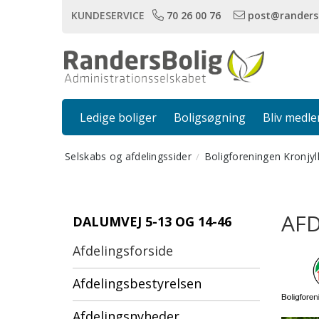
KUNDESERVICE
70 26 00 76
post@randers
Ledige boliger
Boligsøgning
Bliv medl
Selskabs og afdelingssider
Boligforeningen Kronjyl
AFD
DALUMVEJ 5-13 OG 14-46
Afdelingsforside
Afdelingsbestyrelsen
Afdelingsnyheder