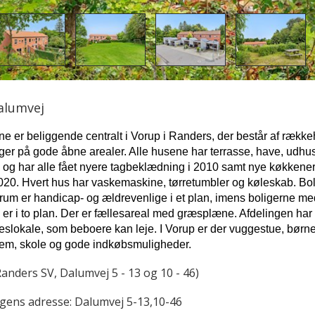
lumvej
ne er beliggende centralt i Vorup i Randers, der består af rækk
ger på gode åbne arealer. Alle husene har terrasse, have, udhu
, og har alle fået nyere tagbeklædning i 2010 samt nye køkkener
20. Hvert hus har vaskemaskine, tørretumbler og køleskab. Bo
rum er handicap- og ældrevenlige i et plan, imens boligerne me
m er i to plan. Der er fællesareal med græsplæne. Afdelingen har
lleslokale, som beboere kan leje. I Vorup er der vuggestue, børn
hjem, skole og gode indkøbsmuligheder.
anders SV, Dalumvej 5 - 13 og 10 - 46)
ngens adresse:
Dalumvej 5-13,10-46