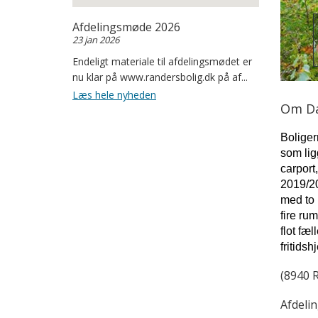
Afdelingsmøde 2026
23 jan 2026
Endeligt materiale til afdelingsmødet er
nu klar på www.randersbolig.dk på af...
Læs hele nyheden
Om Da
Boliger
som lig
carport
2019/20
med to 
fire ru
flot fæ
fritids
(8940 R
Afdeli