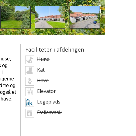
Faciliteter i afdelingen
Hund
ehuse,
s og
Kat
 i
ligerne
Have
d tre og
Elevator
 også et
ehave,
Legeplads
Fællesvask