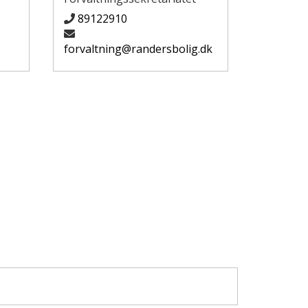
89122910
forvaltning@randersbolig.dk