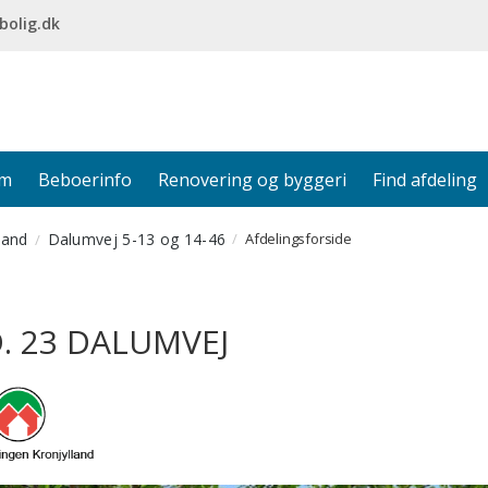
bolig.dk
em
Beboerinfo
Renovering og byggeri
Find afdeling
land
Dalumvej 5-13 og 14-46
Afdelingsforside
. 23 DALUMVEJ