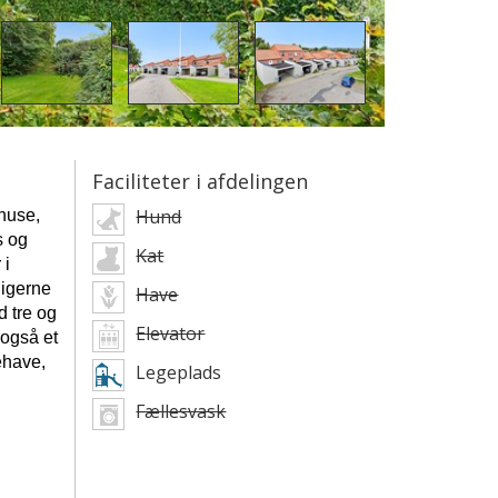
Faciliteter i afdelingen
Hund
ehuse,
s og
Kat
 i
ligerne
Have
d tre og
Elevator
 også et
ehave,
Legeplads
Fællesvask