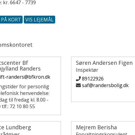
: kr. 6647 - 7739
S PÅ KORT
VIS LEJEMÅL
omskontoret
tscenter Bf
Søren Andersen Figen
jylland Randers
Inspektør
ift-randers@bfkron.dk
89122926
saf@randersbolig.dk
ngstider for personlig
elefonisk henvendelse:
g til fredag kl. 8.00 -
 tlf.: 72 10 80 55
te Lundberg
Mejrem Berisha
grådgiver
Forvaltningskonsulent