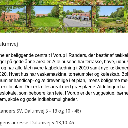
lumvej
ne er beliggende centralt i Vorup i Randers, der består af rækk
ger på gode åbne arealer. Alle husene har terrasse, have, udhu
, og har alle fået nyere tagbeklædning i 2010 samt nye køkkener
20. Hvert hus har vaskemaskine, tørretumbler og køleskab. Bo
rum er handicap- og ældrevenlige i et plan, imens boligerne me
m er i to plan. Der er fællesareal med græsplæne. Afdelingen har
lleslokale, som beboere kan leje. I Vorup er der vuggestue, børn
hjem, skole og gode indkøbsmuligheder.
anders SV, Dalumvej 5 - 13 og 10 - 46)
ngens adresse:
Dalumvej 5-13,10-46