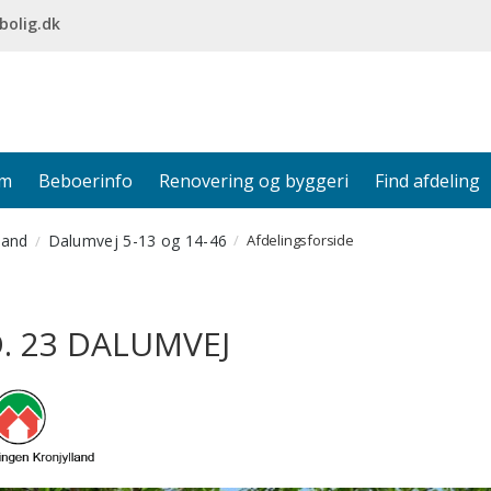
bolig.dk
em
Beboerinfo
Renovering og byggeri
Find afdeling
land
Dalumvej 5-13 og 14-46
Afdelingsforside
. 23 DALUMVEJ