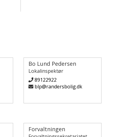
Bo Lund Pedersen
Lokalinspektør
89122922
blp@randersbolig.dk
Forvaltningen
Forvaltningssekretariatet