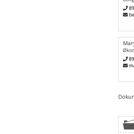
8
be
Mar
Økon
8
ma
Doku