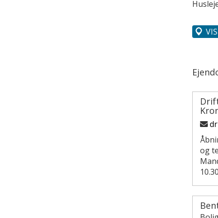
Husleje
VI
Ejend
Drif
Kron
dr
Åbni
og t
Manda
10.30
Ben
Boli