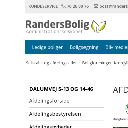
KUNDESERVICE
70 26 00 76
post@randers
Ledige boliger
Boligsøgning
Bliv medl
Selskabs og afdelingssider
Boligforeningen Kronjyl
AFD
DALUMVEJ 5-13 OG 14-46
Afdelingsforside
Afdelingsbestyrelsen
Afdelingsnyheder