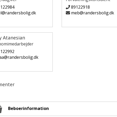
9122984
89122918
l@randersbolig.dk
meb@randersbolig.dk
y Atanesian
omimedarbejder
9122992
a@randersbolig.dk
menter
Beboerinformation