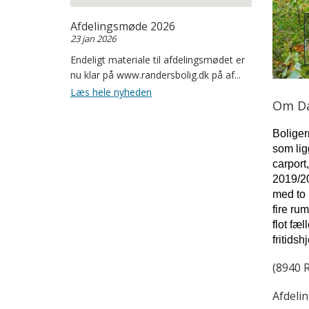
Afdelingsmøde 2026
23 jan 2026
Endeligt materiale til afdelingsmødet er
nu klar på www.randersbolig.dk på af...
Læs hele nyheden
Om Da
Boliger
som lig
carport
2019/20
med to 
fire ru
flot fæ
fritids
(8940 R
Afdeli