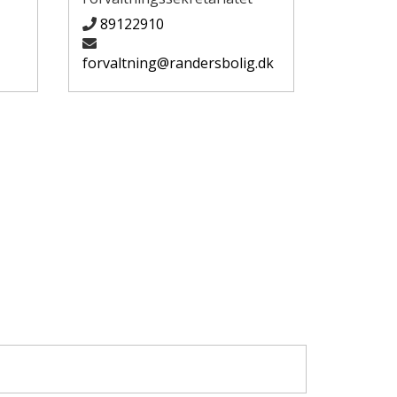
89122910
forvaltning@randersbolig.dk