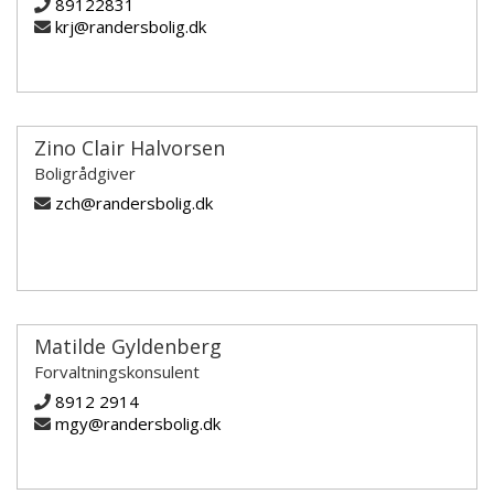
89122831
krj@randersbolig.dk
Zino Clair Halvorsen
Boligrådgiver
zch@randersbolig.dk
Matilde Gyldenberg
Forvaltningskonsulent
8912 2914
mgy@randersbolig.dk