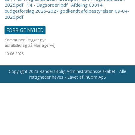
2025.pdf
14 - Dagsorden.pdf
Afdeling 03014
budgetforslag 2026-2027 godkendt afd.bestyrelsen 09-04-
2026.pdf
FORRIGE NYHED
Kommunen lægger nyt
asfaltslidlag på Mariagervej
10-06-2025
Copyright 2023 RandersBolig Administrationsselskabet - Alle
rettigheder haves - Lavet af InCom ApS