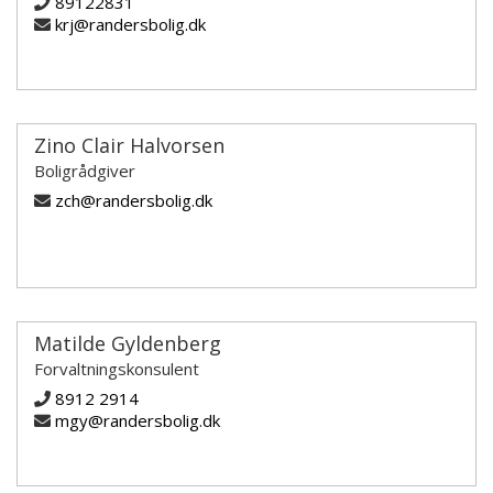
89122831
krj@randersbolig.dk
Zino Clair Halvorsen
Boligrådgiver
zch@randersbolig.dk
Matilde Gyldenberg
Forvaltningskonsulent
8912 2914
mgy@randersbolig.dk