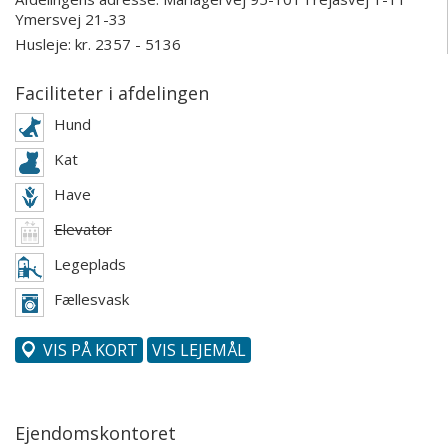
Ymersvej 21-33
Husleje: kr. 2357 - 5136
Faciliteter i afdelingen
Hund
Kat
Have
Elevator
Legeplads
Fællesvask
VIS PÅ KORT
VIS LEJEMÅL
Ejendomskontoret