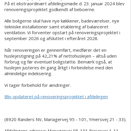
På et ekstraordinært afdelingsmøde d. 23. januar 2024 blev
renoveringsprojektet godkendt af beboerne.
Alle boligerne skal have nye køkkener, badeværelser, nye
tekniske installationer samt etablering af balanceret
ventilation.
Vi forventer opstart på renoveringsprojektet i
september 2026 og afsluttet i efteråret 2028.
Når renoveringen er gennemført, medfører det en
huslejestigning på 42,21%
af nettohuslejen – altså uden
forbrug og før eventuel boligstøtte. Bemærk også, at
huslejen justeres én gang årligt i forbindelse med den
almindelige indeksering.
Vi tager forbehold for ændringer.
Bliv opdateret på renoveringsprojektet i afdelingen
(8920 Randers NV, Mariagervej 95 - 101, Ymersvej 21 - 33).
Afdelingens adresse:
Mariagervej 95-101
Frejasvej 1-11