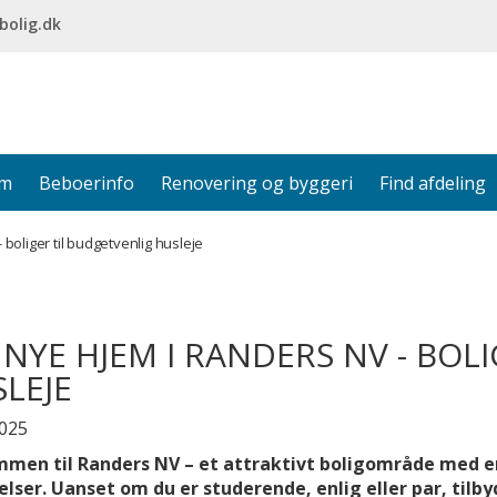
bolig.dk
em
Beboerinfo
Renovering og byggeri
Find afdeling
 boliger til budgetvenlig husleje
 NYE HJEM I RANDERS NV - BOL
LEJE
2025
men til Randers NV – et attraktivt boligområde med en
lser. Uanset om du er studerende, enlig eller par, tilby