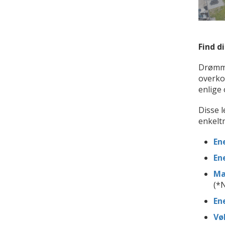
Find d
Drømme
overkom
enlige 
Disse l
enkeltm
Ene
Ene
Mar
(*N
Ene
Vøl