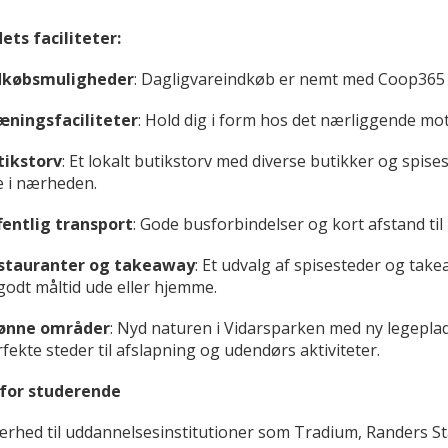
ts faciliteter:
dkøbsmuligheder
: Dagligvareindkøb er nemt med Coop365
æningsfaciliteter
: Hold dig i form hos det nærliggende mo
tikstorv
: Et lokalt butikstorv med diverse butikker og spises
e i nærheden.
fentlig transport
: Gode busforbindelser og kort afstand til
stauranter og takeaway
: Et udvalg af spisesteder og tak
godt måltid ude eller hjemme.
ønne områder
: Nyd naturen i Vidarsparken med ny legep
fekte steder til afslapning og udendørs aktiviteter.
 for studerende
rhed til uddannelsesinstitutioner som Tradium, Randers St