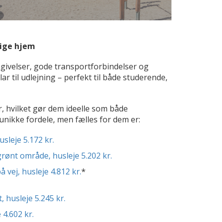
lige hjem
givelser, gode transportforbindelser og
r til udlejning – perfekt til både studerende,
r, hvilket gør dem ideelle som både
unikke fordele, men fælles for dem er:
sleje 5.172 kr.
grønt område, husleje 5.202 kr.
 vej, husleje 4.812 kr.
*
, husleje 5.245 kr.
 4.602 kr.