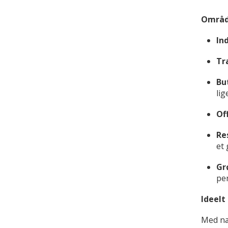
Område
In
Tr
Bu
lig
Of
Re
et 
Gr
per
Ideelt
Med næ