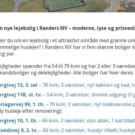
in nye lejebolig i Randers NV – moderne, lyse og prisven
r du om en lejebolig i et attraktivt område med grønne om
melige huslejer? I Randers NV har vi fem skønne boliger kla
og par.
ejligheder spænder fra 54 til 79 kvm og har 2 eller 3 værelse
andsboliger og delelejligheder. Alle boliger har hver deres 
rgivej 13, 3. sal
– 78 kvm, 3 værelser, nyt køkken og bad, hu
rgivej 11B, st. tv.
– 54 kvm, 2 værelser, direkte udgang til 
iagervej 99, 1. th.
– 79 kvm, 3 værelser, nyt badeværelse på
y husleje efter renovering)
rgivej 10, 1. th.
– 66 kvm, 2 værelser, stor altan, 1 kat tilladt
undsvej 9, 2. tv.
– 60 kvm, 2 værelser, husdyr tilladt, husleje