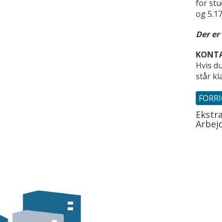
for stu
og 5.17
Der er
KONTA
Hvis du
står kl
FORR
Ekstr
Arbej