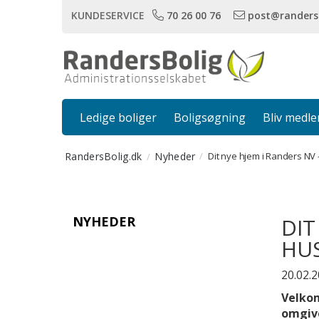
KUNDESERVICE
70 26 00 76
post@randers
Ledige boliger
Boligsøgning
Bliv medl
RandersBolig.dk
Nyheder
Dit nye hjem i Randers NV -
NYHEDER
DIT
HUS
20.02.
Velkom
omgive