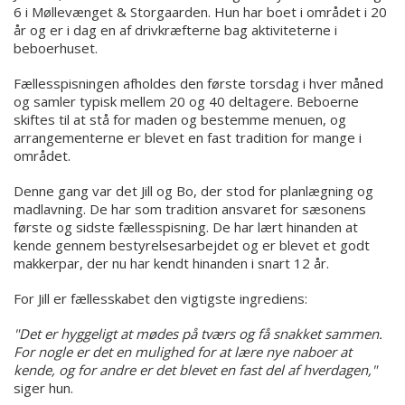
6 i Møllevænget & Storgaarden. Hun har boet i området i 20
år og er i dag en af drivkræfterne bag aktiviteterne i
beboerhuset.
Fællesspisningen afholdes den første torsdag i hver måned
og samler typisk mellem 20 og 40 deltagere. Beboerne
skiftes til at stå for maden og bestemme menuen, og
arrangementerne er blevet en fast tradition for mange i
området.
Denne gang var det Jill og Bo, der stod for planlægning og
madlavning. De har som tradition ansvaret for sæsonens
første og sidste fællesspisning. De har lært hinanden at
kende gennem bestyrelsesarbejdet og er blevet et godt
makkerpar, der nu har kendt hinanden i snart 12 år.
For Jill er fællesskabet den vigtigste ingrediens:
"Det er hyggeligt at mødes på tværs og få snakket sammen.
For nogle er det en mulighed for at lære nye naboer at
kende, og for andre er det blevet en fast del af hverdagen,"
siger hun.