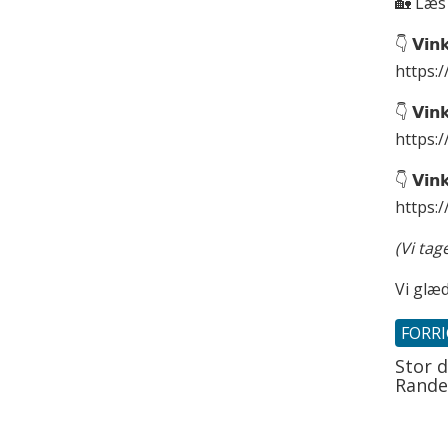
🏡 Læs
👇 𝗩𝗶𝗻𝗸
https:/
👇 𝗩𝗶𝗻𝗸
https:/
👇 𝗩𝗶𝗻𝗸
https:/
(Vi tag
Vi glæd
FORR
Stor d
Rande