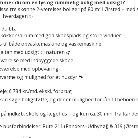
mmer du om en lys og rummelig bolig med udsigt?
isse tre skønne 2-værelses boliger på 80 m² i Ørsted – med
il hverdagen ✨
du bl.a.:
t køkken/alrum med god skabsplads og store vinduer
ds til både opvaskemaskine og vaskemaskine
 altan med udsigt til naturen 🌿
eværelse med indbyggede skabe
eværelse med opbevaring
rnvarme og mulighed for ét husdyr 🐾
eje: 6.784 kr./md. ekskl. forbrug
an søge boligstøtte, og der er mulighed for lån til beboeri
 på indkøb, skole og lægehus – og kun ca. 30 min. fra Rand
e busforbindelser: Rute 211 (Randers–Udbyhøj) & 319 (Ørste