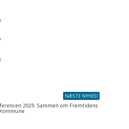
0
7
8
NÆSTE NYHED
nferencen 2025: Sammen om Fremtidens
 Kommune