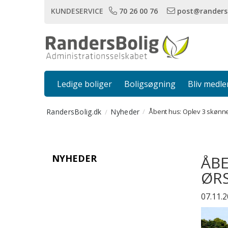
KUNDESERVICE
70 26 00 76
post@randers
Ledige boliger
Boligsøgning
Bliv medl
RandersBolig.dk
Nyheder
Åbent hus: Oplev 3 skønne 
NYHEDER
ÅBE
ØR
07.11.