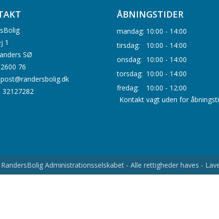
TAKT
ÅBNINGSTIDER
sBolig
mandag:
10:00 - 14:00
j 1
tirsdag:
10:00 - 14:00
anders SØ
onsdag:
10:00 - 14:00
0 2600 76
torsdag:
10:00 - 14:00
: post@randersbolig.dk
fredag:
10:00 - 12:00
. 32127282
Kontakt vagt uden for åbningst
RandersBolig Administrationsselskabet - Alle rettigheder haves - La