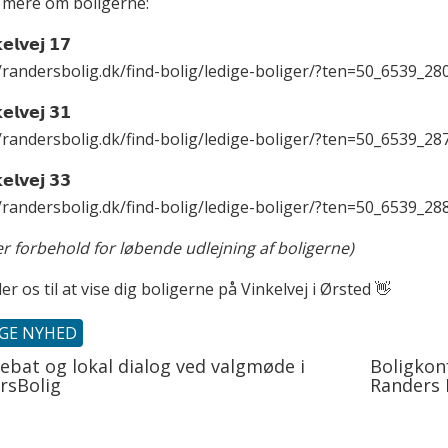
 mere om boligerne:
𝗲𝗹𝘃𝗲𝗷 𝟭𝟳
/randersbolig.dk/find-bolig/ledige-boliger/?ten=50_6539_28
𝗲𝗹𝘃𝗲𝗷 𝟯𝟭
/randersbolig.dk/find-bolig/ledige-boliger/?ten=50_6539_28
𝗲𝗹𝘃𝗲𝗷 𝟯𝟯
/randersbolig.dk/find-bolig/ledige-boliger/?ten=50_6539_28
er forbehold for løbende udlejning af boligerne)
er os til at vise dig boligerne på Vinkelvej i Ørsted 👋
IGE NYHED
ebat og lokal dialog ved valgmøde i
Boligko
rsBolig
Randers