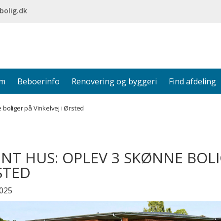
bolig.dk
em
Beboerinfo
Renovering og byggeri
Find afdeling
boliger på Vinkelvej i Ørsted
NT HUS: OPLEV 3 SKØNNE BOLIG
STED
2025