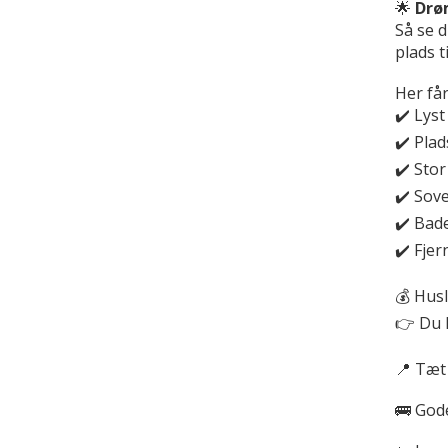
🌟
Drø
Så se d
plads t
Her får 
✔️ Lys
✔️ Pla
✔️ Stor
✔️ Sov
✔️ Bad
✔️ Fje
💰 Husl
👉 Du k
📍 Tæt
🚌 God