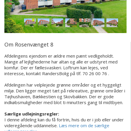
Om Rosenvænget 8
Afdelingens ejendom er ældre men pænt vedligeholdt.
Mange af lejlighederne har altan og alle er udstyret med
komfur. Der er fællesvaskeri. Loftrum kan lejes, ved
interesse, kontakt RandersBolig på tlf. 70 26 00 76 .
Afdelingen har velplejede grønne områder og et hyggeligt
miljø. Den ligger meget tæt på rekreative, grønne områder i
Tøjhushaven, Bækkestien og Skovbakken. Der er gode
indkøbsmuligheder med blot ti minutters gang til midtbyen.
Særlige udlejningsregler:
I denne afdeling kan du få fortrin, hvis du er i job eller under
videregående uddannelse.
Læs mere om de særlige