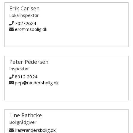
Erik Carlsen
Lokalinspektør
70272624
erc@msbolig.dk
Peter Pedersen
Inspektør
8912 2924
pep@randersbolig.dk
Line Rathcke
Boligrådgiver
lra@randersbolig.dk