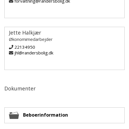
forvaltning@randersbolig.dk
Jette Halkjær
Økonomimedarbejder
22134950
jhl@randersbolig.dk
Dokumenter
Beboerinformation