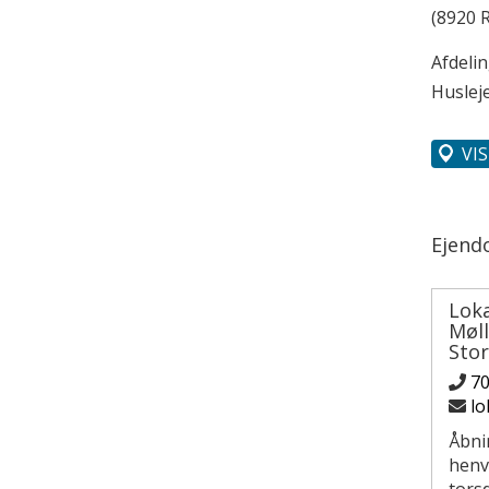
(8920 R
Afdeli
Husleje
VI
Ejend
Lok
Møl
Sto
7
lo
Åbni
henv