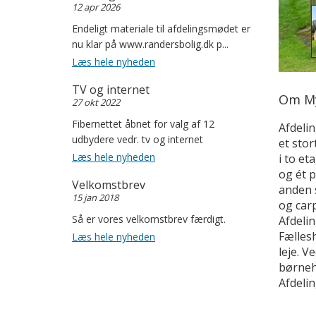
12 apr 2026
Endeligt materiale til afdelingsmødet er
nu klar på www.randersbolig.dk p...
Læs hele nyheden
TV og internet
Om My
27 okt 2022
Fibernettet åbnet for valg af 12
Afdeli
udbydere vedr. tv og internet
et sto
Læs hele nyheden
i to et
og ét p
Velkomstbrev
anden 
15 jan 2018
og carp
Så er vores velkomstbrev færdigt.
Afdelin
Fælles
Læs hele nyheden
leje. V
børneh
Afdeli