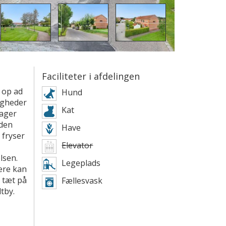
Faciliteter i afdelingen
 op ad
Hund
igheder
Kat
tager
 den
Have
 fryser
Elevator
lsen.
Legeplads
ere kan
r tæt på
Fællesvask
tby.