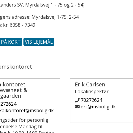
anders SV, Myrdalsvej 1 - 75 og 2 - 54)
ngens adresse:
Myrdalsvej 1-75, 2-54
: kr. 6058 - 7349
S PÅ KORT
VIS LEJEMÅL
omskontoret
alkontoret
Erik Carlsen
levænget &
Lokalinspektør
rgaarden
70272624
0272624
erc@msbolig.dk
kalkontoret@msbolig.dk
ngstider for personlig
endelse Mandag til