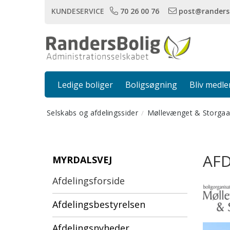
KUNDESERVICE
70 26 00 76
post@randers
Ledige boliger
Boligsøgning
Bliv medl
Selskabs og afdelingssider
Møllevænget & Storgaa
AFD
MYRDALSVEJ
Afdelingsforside
Afdelingsbestyrelsen
Afdelingsnyheder