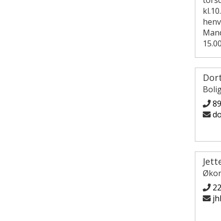
tors
kl.10
henve
Manda
15.00
Dor
Boli
8
do
Jett
Økon
2
jh