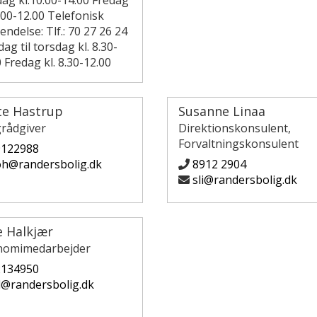
dag kl.10.00-14.00 Fredag
.00-12.00 Telefonisk
ndelse: Tlf.: 70 27 26 24
g til torsdag kl. 8.30-
 Fredag kl. 8.30-12.00
te Hastrup
Susanne Linaa
grådgiver
Direktionskonsulent,
Forvaltningskonsulent
9122988
h@randersbolig.dk
8912 2904
sli@randersbolig.dk
e Halkjær
omimedarbejder
2134950
l@randersbolig.dk