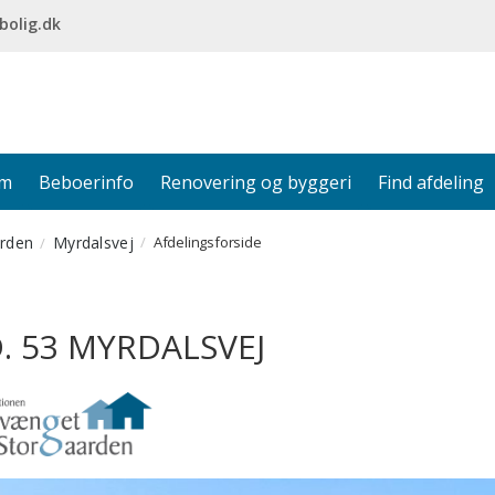
bolig.dk
em
Beboerinfo
Renovering og byggeri
Find afdeling
rden
Myrdalsvej
Afdelingsforside
. 53 MYRDALSVEJ