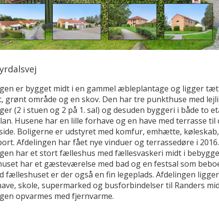
rdalsvej
ngen er bygget midt i en gammel æbleplantage og ligger tæt
rt, grønt område og en skov. Den har tre punkthuse med lejl
ager (2 i stuen og 2 på 1. sal) og desuden byggeri i både to e
lan. Husene har en lille forhave og en have med terrasse til
side. Boligerne er udstyret med komfur, emhætte, køleskab,
ort. Afdelingen har fået nye vinduer og terrassedøre i 2016.
gen har et stort fælleshus med fællesvaskeri midt i bebygge
huset har et gæsteværelse med bad og en festsal som bebo
ed fælleshuset er der også en fin legeplads. Afdelingen ligge
ave, skole, supermarked og busforbindelser til Randers mid
ngen opvarmes med fjernvarme.