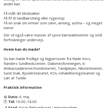
andet kan:
Få målt dit blodsukker
Få fif til tandbørstning eller rygestop
Få en snak om emner som søvn, amning, astma – og meget
mere!
Der vil også være masser af sjove børneaktiviteter og små
forfriskninger undervejs.
Hvem kan du møde?
Du kan møde frivillige og fagpersoner fra Røde Kors,
Randers Sundhedscenter, Diabetesforeningen, 6-
Ambassadørerne/Kondomeriet, Tandplejen, Nikotinteamet,
Sund Snak, Bysekretariatet, KOL-rehabiliteringsteamet og
Lær at Tackle.
Praktisk information
📅
Dato:
6. maj
🕓
Tid:
16.00–18.00
📍
Sted:
Foran Beboerhuset i Jennumparken