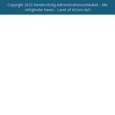
Copyright 2023 RandersBolig Administrationsselskabet - Alle
rettigheder haves - Lavet af InCom ApS