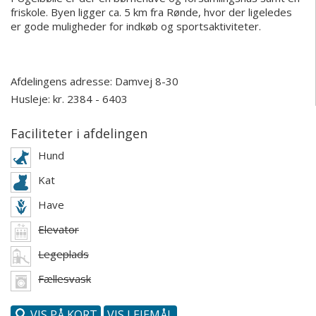
friskole. Byen ligger ca. 5 km fra Rønde, hvor der ligeledes
er gode muligheder for indkøb og sportsaktiviteter.
Afdelingens adresse:
Damvej 8-30
Husleje: kr. 2384 - 6403
Faciliteter i afdelingen
Hund
Kat
Have
Elevator
Legeplads
Fællesvask
VIS PÅ KORT
VIS LEJEMÅL