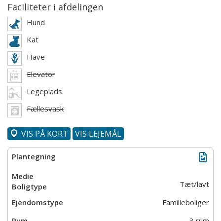
Faciliteter i afdelingen
Hund
Kat
Have
Elevator
Legeplads
Fællesvask
VIS PÅ KORT
VIS LEJEMÅL
Tæt/lavt
Familieboliger
3 rum