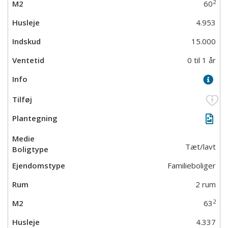
2
60
4.953
15.000
0 til 1 år
Tæt/lavt
Familieboliger
2 rum
2
63
4.337