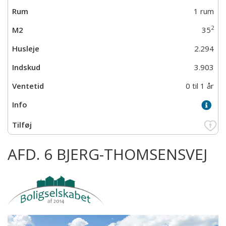
1 rum
2
35
2.294
3.903
0 til 1 år
AFD. 6 BJERG-THOMSENSVEJ