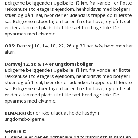
Boligerne beliggende i Ugelbølle, få km. fra Rønde, er flotte
rækkehuse i to etagers ejendom, henholdsvis med boliger i
stuen og på 1. sal, hvor der er udendørs trappe op til første
sal. Boligerne i stueetagen har en fin stor have, og på 1. sal
er der altan med plads til et lille sæt bord og stole. De
opvarmes med elvarme.
OBS:
Damvej 10, 14, 18, 22, 26 og 30 har
ikke
have men har
altan.
Damvej 12, st & 14
er ungdomsboliger
Boligerne beliggende i Ugelbølle, få km. fra Rønde, er flotte
rækkehuse i to etagers ejendom, henholdsvis med boliger i
stuen og på 1. sal, hvor der er udendørs trappe op til første
sal. Boligerne i stueetagen har en fin stor have, og på 1. sal
er der altan med plads til et lille sæt bord og stole. De
opvarmes med elvarme.
BEMÆRK!
det er ikke tilladt at holde husdyr i
ungdomsboligerne.
Generelt:
I Ugelbølle er der en børnehave og forsamlingshus samt en