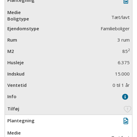
Tæt/lavt
Familieboliger
3 rum
2
85
6.375
15.000
0 til 1 år