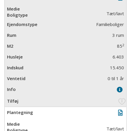
Tæt/lavt
Familieboliger
3 rum
2
85
6.403
15.450
0 til 1 år
Tæt/lavt