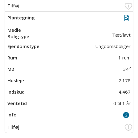
Tæt/lavt
Ungdomsboliger
1 rum
2
34
2.178
4.467
0 til 1 år