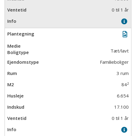
0 til 1 år
Tæt/lavt
Familieboliger
3 rum
2
84
6.654
17.100
0 til 1 år