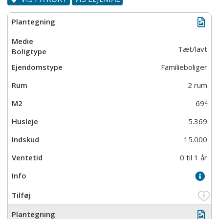
Tæt/lavt
Familieboliger
2 rum
2
69
5.369
15.000
0 til 1 år