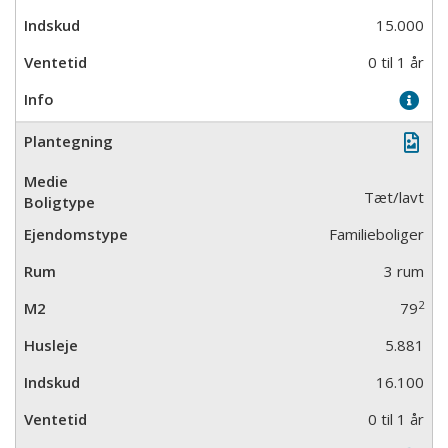
15.000
0 til 1 år
Tæt/lavt
Familieboliger
3 rum
2
79
5.881
16.100
0 til 1 år