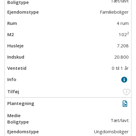
Tæt/lavt
Familieboliger
4 rum
2
102
7.208
20.800
0 til 1 år
Tæt/lavt
Ungdomsboliger