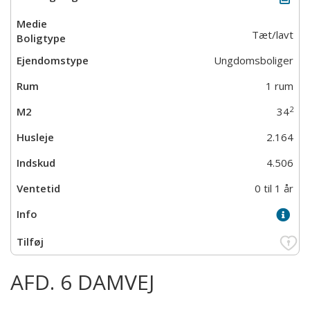
Tæt/lavt
Ungdomsboliger
1 rum
2
34
2.164
4.506
0 til 1 år
AFD. 6 DAMVEJ