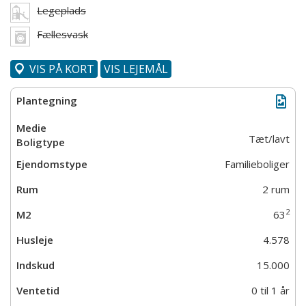
Legeplads
Fællesvask
VIS PÅ KORT
VIS LEJEMÅL
Tæt/lavt
Familieboliger
2 rum
2
63
4.578
15.000
0 til 1 år