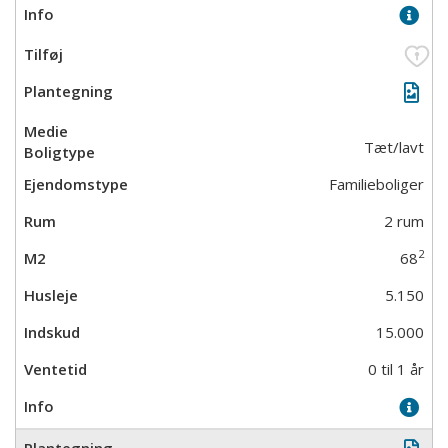
Tæt/lavt
Familieboliger
2 rum
2
68
5.150
15.000
0 til 1 år