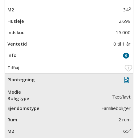
2
34
2.699
15.000
0 til 1 år
Tæt/lavt
Familieboliger
2 rum
2
65