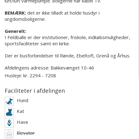
luft/luft varmepumpe. Boligerne har kabel TV.
BEMÆRK:
det er ikke tilladt at holde husdyr i
ungdomsboligerne.
Generelt:
I Feldballe er der institutioner, friskole, indkøbsmuligheder,
sportsfaciliteter samt en kirke.
Der er busforbindelser til Rønde, Ebeltoft, Grenå og Århus.
Afdelingens adresse:
Bakkevænget 10-46
Husleje: kr. 2294 - 7208
Faciliteter i afdelingen
Hund
Kat
Have
Elevator