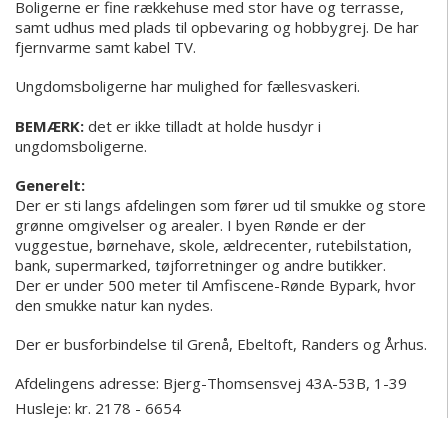
Boligerne er fine rækkehuse med stor have og terrasse,
samt udhus med plads til opbevaring og hobbygrej. De har
fjernvarme samt kabel TV.
Ungdomsboligerne har mulighed for fællesvaskeri.
BEMÆRK:
det er ikke tilladt at holde husdyr i
ungdomsboligerne.
Generelt:
Der er sti langs afdelingen som fører ud til smukke og store
grønne omgivelser og arealer. I byen Rønde er der
vuggestue, børnehave, skole, ældrecenter, rutebilstation,
bank, supermarked, tøjforretninger og andre butikker.
Der er under 500 meter til Amfiscene-Rønde Bypark, hvor
den smukke natur kan nydes.
Der er busforbindelse til Grenå, Ebeltoft, Randers og Århus.
Afdelingens adresse:
Bjerg-Thomsensvej 43A-53B, 1-39
Husleje: kr. 2178 - 6654