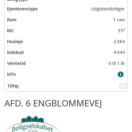
Ungdomsboliger
1 rum
2
35
2.384
4.944
0 til 1 år
AFD. 6 ENGBLOMMEVEJ