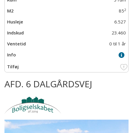
2
85
6.527
23.460
0 til 1 år
AFD. 6 DALGÅRDSVEJ