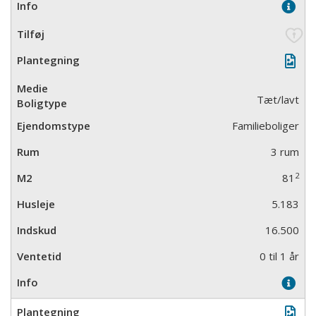
Tæt/lavt
Familieboliger
3 rum
2
81
5.183
16.500
0 til 1 år