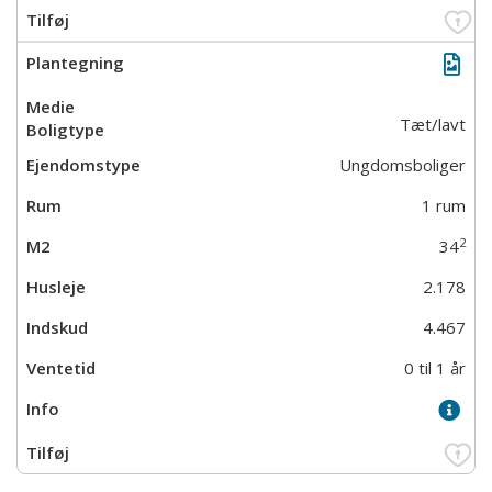
Tæt/lavt
Ungdomsboliger
1 rum
2
34
2.178
4.467
0 til 1 år