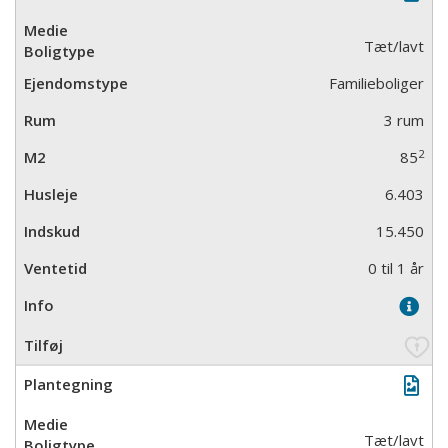
Tæt/lavt
Familieboliger
3 rum
2
85
6.403
15.450
0 til 1 år
Tæt/lavt