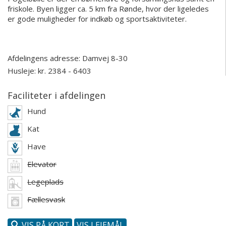
friskole. Byen ligger ca. 5 km fra Rønde, hvor der ligeledes
er gode muligheder for indkøb og sportsaktiviteter.
Afdelingens adresse:
Damvej 8-30
Husleje: kr. 2384 - 6403
Faciliteter i afdelingen
Hund
Kat
Have
Elevator
Legeplads
Fællesvask
VIS PÅ KORT
VIS LEJEMÅL