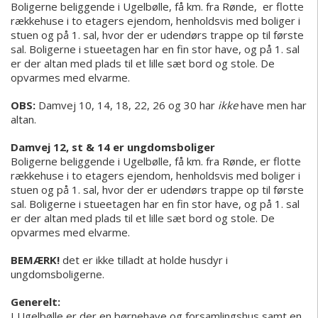
Boligerne beliggende i Ugelbølle, få km. fra Rønde, er flotte
rækkehuse i to etagers ejendom, henholdsvis med boliger i
stuen og på 1. sal, hvor der er udendørs trappe op til første
sal. Boligerne i stueetagen har en fin stor have, og på 1. sal
er der altan med plads til et lille sæt bord og stole. De
opvarmes med elvarme.
OBS:
Damvej 10, 14, 18, 22, 26 og 30 har
ikke
have men har
altan.
Damvej 12, st & 14
er ungdomsboliger
Boligerne beliggende i Ugelbølle, få km. fra Rønde, er flotte
rækkehuse i to etagers ejendom, henholdsvis med boliger i
stuen og på 1. sal, hvor der er udendørs trappe op til første
sal. Boligerne i stueetagen har en fin stor have, og på 1. sal
er der altan med plads til et lille sæt bord og stole. De
opvarmes med elvarme.
BEMÆRK!
det er ikke tilladt at holde husdyr i
ungdomsboligerne.
Generelt:
I Ugelbølle er der en børnehave og forsamlingshus samt en