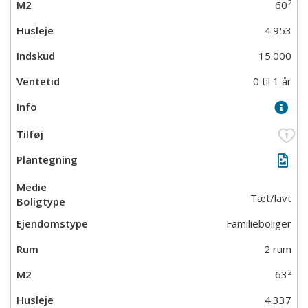
2
60
4.953
15.000
0 til 1 år
Tæt/lavt
Familieboliger
2 rum
2
63
4.337