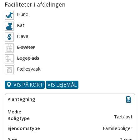
Faciliteter i afdelingen
Hund
Kat
Have
Elevator
Legeplads
Fællesvask
VIS PÅ KORT
VIS LEJEMÅL
Tæt/lavt
Familieboliger
3 rum