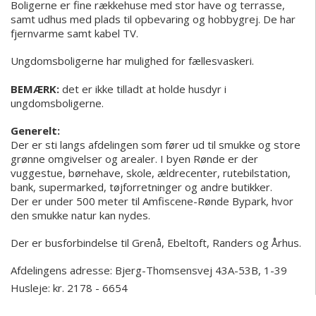
Boligerne er fine rækkehuse med stor have og terrasse,
samt udhus med plads til opbevaring og hobbygrej. De har
fjernvarme samt kabel TV.
Ungdomsboligerne har mulighed for fællesvaskeri.
BEMÆRK:
det er ikke tilladt at holde husdyr i
ungdomsboligerne.
Generelt:
Der er sti langs afdelingen som fører ud til smukke og store
grønne omgivelser og arealer. I byen Rønde er der
vuggestue, børnehave, skole, ældrecenter, rutebilstation,
bank, supermarked, tøjforretninger og andre butikker.
Der er under 500 meter til Amfiscene-Rønde Bypark, hvor
den smukke natur kan nydes.
Der er busforbindelse til Grenå, Ebeltoft, Randers og Århus.
Afdelingens adresse:
Bjerg-Thomsensvej 43A-53B, 1-39
Husleje: kr. 2178 - 6654