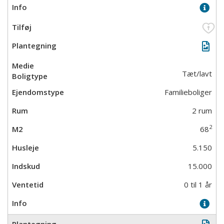
Tæt/lavt
Familieboliger
2 rum
2
68
5.150
15.000
0 til 1 år