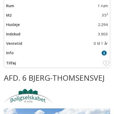
1 rum
2
35
2.294
3.903
0 til 1 år
AFD. 6 BJERG-THOMSENSVEJ