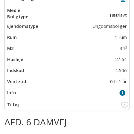
Tæt/lavt
Ungdomsboliger
1 rum
2
34
2.164
4.506
0 til 1 år
AFD. 6 DAMVEJ