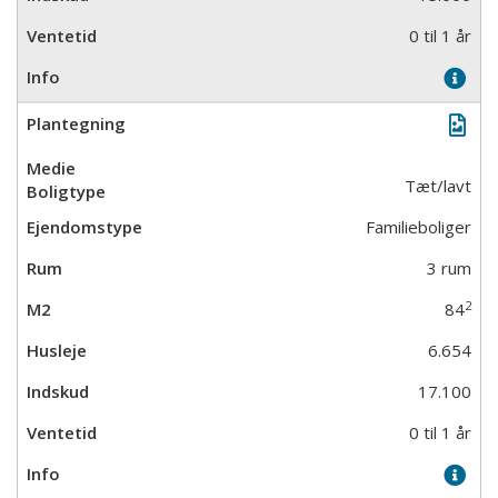
0 til 1 år
Tæt/lavt
Familieboliger
3 rum
2
84
6.654
17.100
0 til 1 år