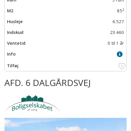
2
85
6.527
23.460
0 til 1 år
AFD. 6 DALGÅRDSVEJ