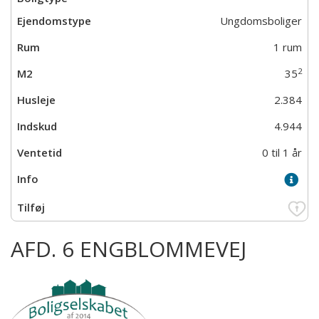
Ungdomsboliger
1 rum
2
35
2.384
4.944
0 til 1 år
AFD. 6 ENGBLOMMEVEJ