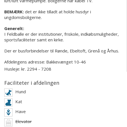
luft/luft varmepumpe. Boligerne har kabel TV.
BEMÆRK:
det er ikke tilladt at holde husdyr i
ungdomsboligerne.
Generelt:
I Feldballe er der institutioner, friskole, indkøbsmuligheder,
sportsfaciliteter samt en kirke.
Der er busforbindelser til Rønde, Ebeltoft, Grenå og Århus.
Afdelingens adresse:
Bakkevænget 10-46
Husleje: kr. 2294 - 7208
Faciliteter i afdelingen
Hund
Kat
Have
Elevator