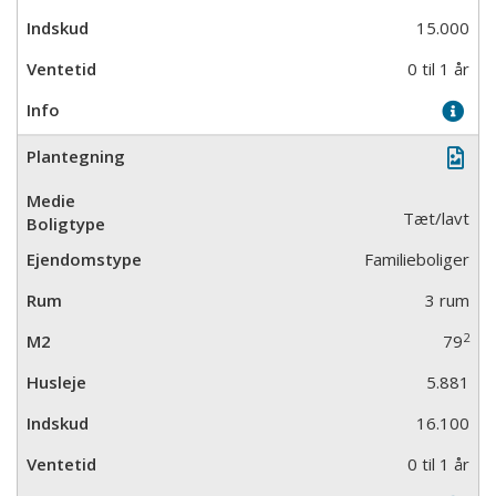
15.000
0 til 1 år
Tæt/lavt
Familieboliger
3 rum
2
79
5.881
16.100
0 til 1 år