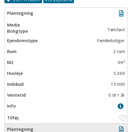
Tæt/lavt
Familieboliger
2 rum
2
69
5.369
15.000
0 til 1 år