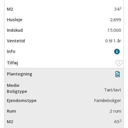
2
34
2.699
15.000
0 til 1 år
Tæt/lavt
Familieboliger
2 rum
2
65