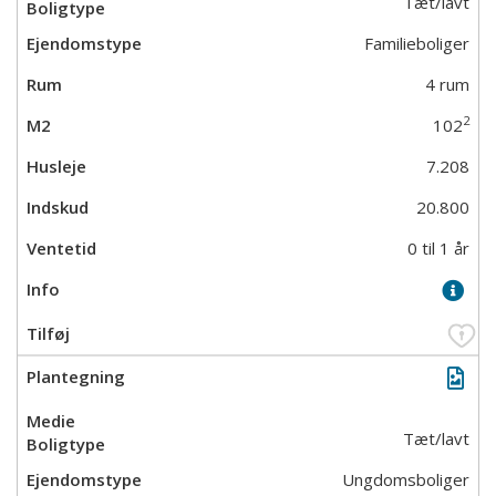
Tæt/lavt
Familieboliger
4 rum
2
102
7.208
20.800
0 til 1 år
Tæt/lavt
Ungdomsboliger