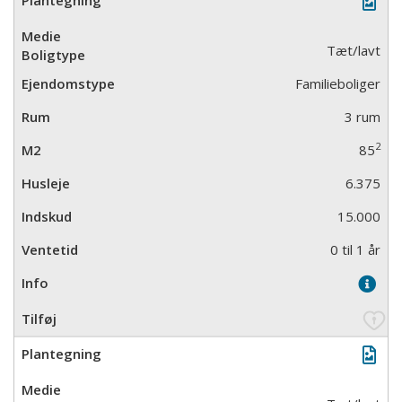
Tæt/lavt
Familieboliger
3 rum
2
85
6.375
15.000
0 til 1 år