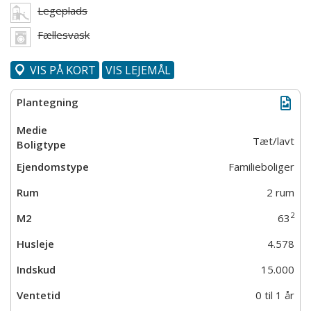
Legeplads
Fællesvask
VIS PÅ KORT
VIS LEJEMÅL
Tæt/lavt
Familieboliger
2 rum
2
63
4.578
15.000
0 til 1 år