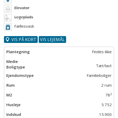
Elevator
Legeplads
Fællesvask
VIS PÅ KORT
VIS LEJEMÅL
Findes ikke
Tæt/lavt
Familieboliger
2 rum
2
78
5.752
15.900