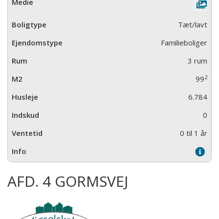
Tæt/lavt
Familieboliger
3 rum
2
99
6.784
0
0 til 1 år
AFD. 4 GORMSVEJ