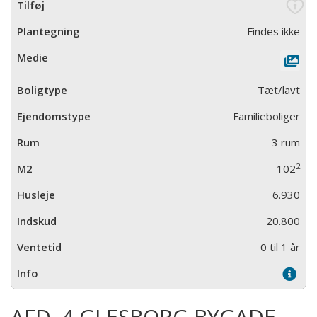
Findes ikke
Tæt/lavt
Familieboliger
3 rum
2
102
6.930
20.800
0 til 1 år
AFD. 4 GLESBORG BYGADE