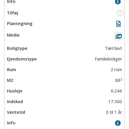
Tæt/lavt
Familieboliger
2 rum
2
88
6.246
17.500
0 til 1 år