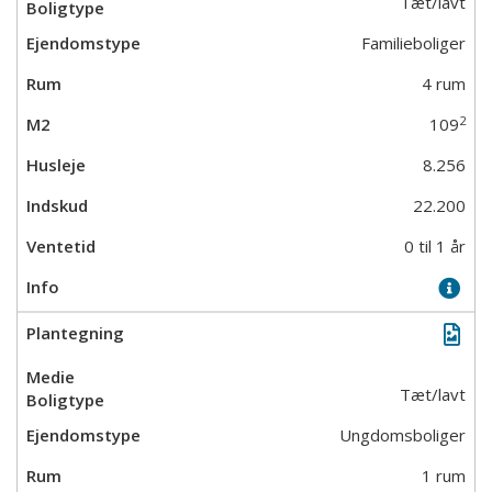
Tæt/lavt
Familieboliger
4 rum
2
109
8.256
22.200
0 til 1 år
Tæt/lavt
Ungdomsboliger
1 rum