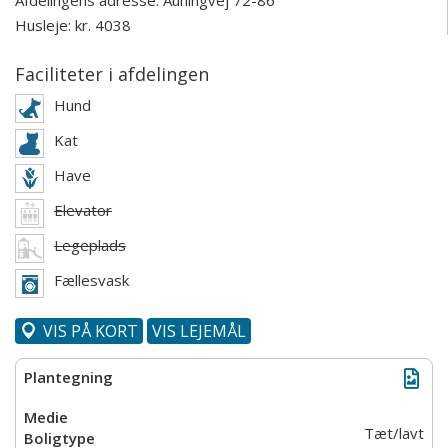
Afdelingens adresse:
Auningvej 72-86
Husleje: kr. 4038
Faciliteter i afdelingen
Hund
Kat
Have
Elevator
Legeplads
Fællesvask
VIS PÅ KORT
VIS LEJEMÅL
Tæt/lavt