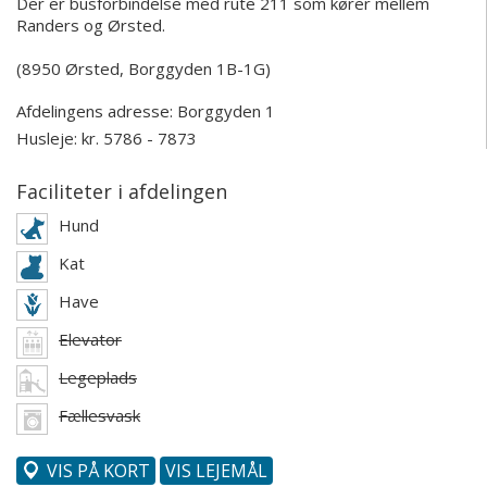
Der er busforbindelse med rute 211 som kører mellem
Randers og Ørsted.
(8950 Ørsted, Borggyden 1B-1G)
Afdelingens adresse:
Borggyden 1
Husleje: kr. 5786 - 7873
Faciliteter i afdelingen
Hund
Kat
Have
Elevator
Legeplads
Fællesvask
VIS PÅ KORT
VIS LEJEMÅL