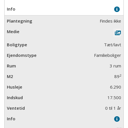
Findes ikke
Tæt/lavt
Familieboliger
3 rum
2
89
6.290
17.500
0 til 1 år