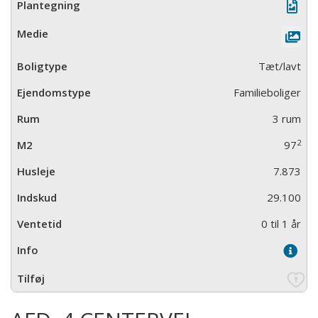
Tæt/lavt
Familieboliger
3 rum
2
97
7.873
29.100
0 til 1 år