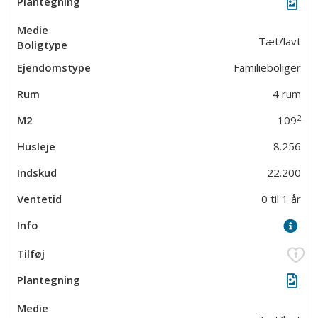
Tæt/lavt
Familieboliger
4 rum
2
109
8.256
22.200
0 til 1 år