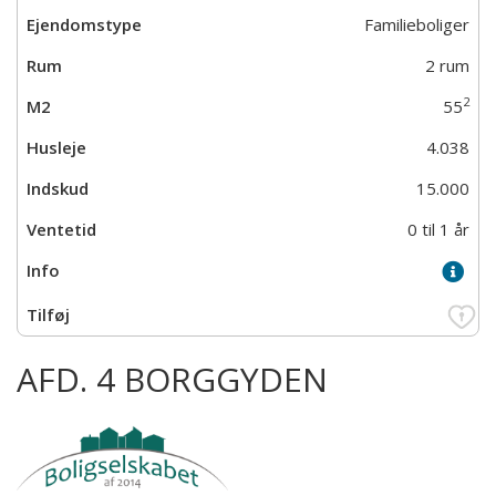
Familieboliger
2 rum
2
55
4.038
15.000
0 til 1 år
AFD. 4 BORGGYDEN