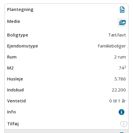
Tæt/lavt
Familieboliger
2 rum
2
74
5.786
22.200
0 til 1 år