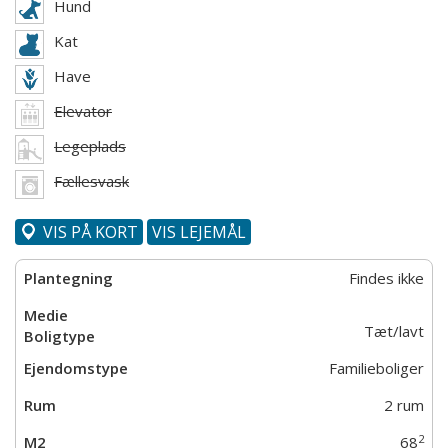
Hund
Kat
Have
Elevator
Legeplads
Fællesvask
VIS PÅ KORT
VIS LEJEMÅL
Findes ikke
Tæt/lavt
Familieboliger
2 rum
2
68