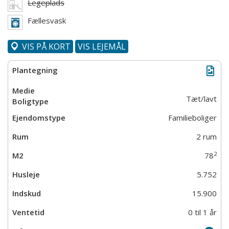
Legeplads
Fællesvask
VIS PÅ KORT
VIS LEJEMÅL
Tæt/lavt
Familieboliger
2 rum
2
78
5.752
15.900
0 til 1 år