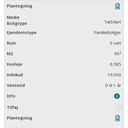
Tæt/lavt
Familieboliger
3 rum
2
95
6.585
19.300
0 til 1 år