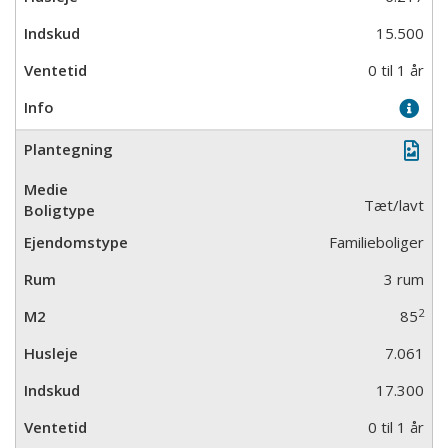
15.500
0 til 1 år
Tæt/lavt
Familieboliger
3 rum
2
85
7.061
17.300
0 til 1 år