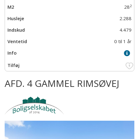
2
28
2.288
4.479
0 til 1 år
AFD. 4 GAMMEL RIMSØVEJ