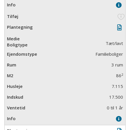
Tæt/lavt
Familieboliger
3 rum
2
86
7.115
17.500
0 til 1 år