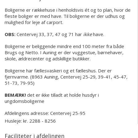
Boligerne er rækkehuse i henholdsvis ét og to plan, hvor de
fleste boliger er med have. Til boligerne er der udhus og
mulighed for leje af carport.
OBS:
Centervej 33, 37, 47 og 71 har
ikke
have.
Boligerne er beliggende mindre end 100 meter fra både
Brugs og Netto. I Auning er der vuggestue, børnehaver,
skole, ældrecenter og adskillige butikker.
Boligerne har fællesvaskeri og et fælleshus.
Der er
fjernvarme.
(8963 Auning, Centervej 25-29, 39-41, 45-47,
51-73, 79-95)
BEMÆRK!
det er ikke tilladt at holde husdyr i
ungdomsboligerne
Afdelingens adresse:
Centervej 25-95
Husleje: kr. 2288 - 8256
Faciliteter i afdelingen