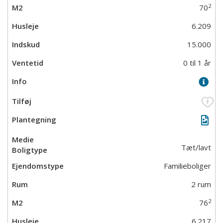
2
70
6.209
15.000
0 til 1 år
Tæt/lavt
Familieboliger
2 rum
2
76
6.217