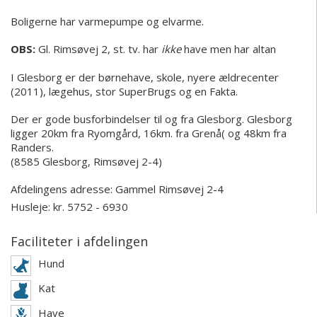
Boligerne har varmepumpe og elvarme.
OBS:
Gl. Rimsøvej 2, st. tv. har
ikke
have men har altan
I Glesborg er der børnehave, skole, nyere ældrecenter
(2011), lægehus, stor SuperBrugs og en Fakta.
Der er gode busforbindelser til og fra Glesborg. Glesborg
ligger 20km fra Ryomgård, 16km. fra Grenå( og 48km fra
Randers.
(8585 Glesborg, Rimsøvej 2-4)
Afdelingens adresse:
Gammel Rimsøvej 2-4
Husleje: kr. 5752 - 6930
Faciliteter i afdelingen
Hund
Kat
Have