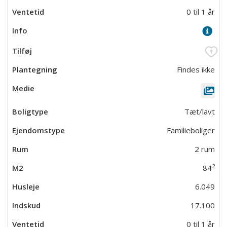
0 til 1 år
Findes ikke
Tæt/lavt
Familieboliger
2 rum
2
84
6.049
17.100
0 til 1 år