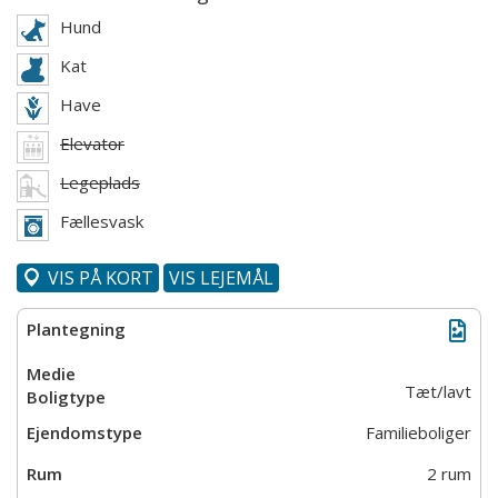
Hund
Kat
Have
Elevator
Legeplads
Fællesvask
VIS PÅ KORT
VIS LEJEMÅL
Tæt/lavt
Familieboliger
2 rum