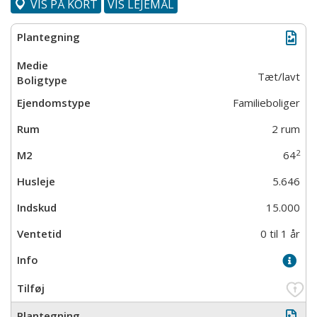
VIS PÅ KORT
VIS LEJEMÅL
Tæt/lavt
Familieboliger
2 rum
2
64
5.646
15.000
0 til 1 år