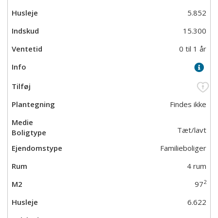
5.852
15.300
0 til 1 år
Findes ikke
Tæt/lavt
Familieboliger
4 rum
2
97
6.622