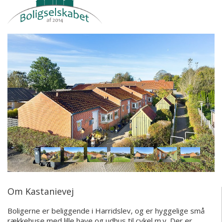
Om Kastanievej
Boligerne er beliggende i Harridslev, og er hyggelige små
rækkehuse med lille have og udhus til cykel m.v. Der er