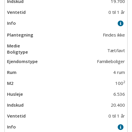
19.700
0 til 1 år
Findes ikke
Tæt/lavt
Familieboliger
4 rum
2
100
6.536
20.400
0 til 1 år