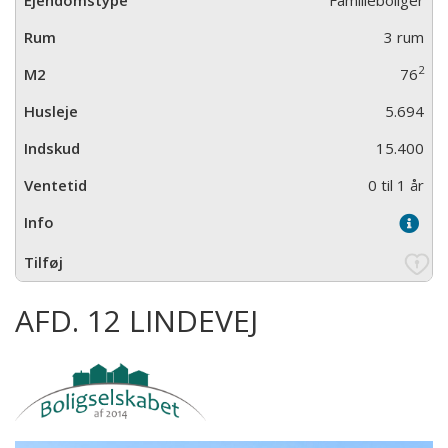
Familieboliger
3 rum
2
76
5.694
15.400
0 til 1 år
AFD. 12 LINDEVEJ