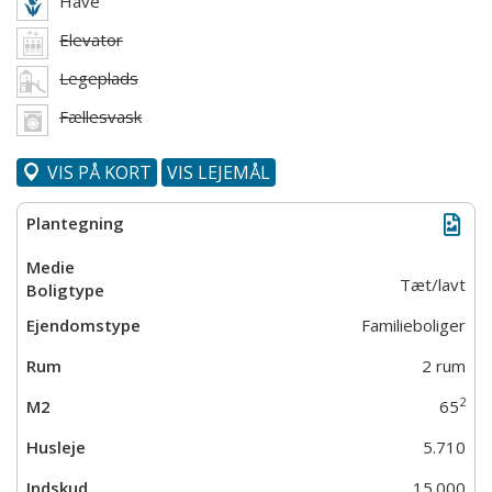
Have
Elevator
Legeplads
Fællesvask
VIS PÅ KORT
VIS LEJEMÅL
Tæt/lavt
Familieboliger
2 rum
2
65
5.710
15.000