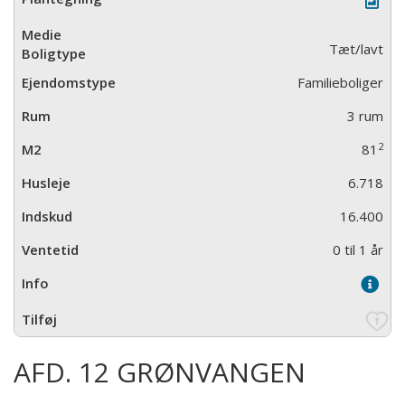
Tæt/lavt
Familieboliger
3 rum
2
81
6.718
16.400
0 til 1 år
AFD. 12 GRØNVANGEN