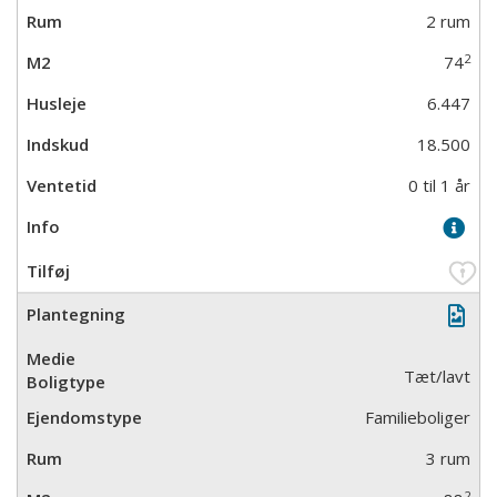
2 rum
2
74
6.447
18.500
0 til 1 år
Tæt/lavt
Familieboliger
3 rum
2