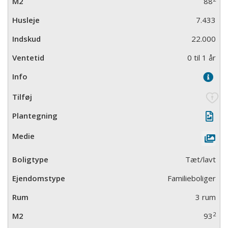
88
7.433
22.000
0 til 1 år
Tæt/lavt
Familieboliger
3 rum
2
93