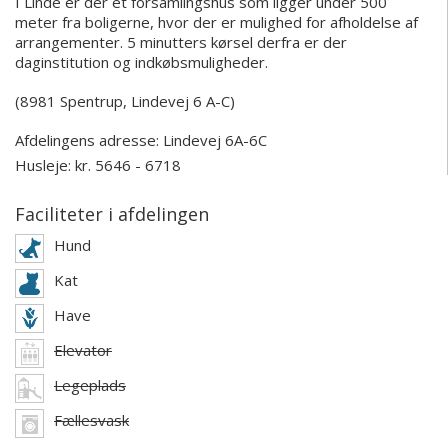
I Linde er der et forsamlingshus som ligger under 500
meter fra boligerne, hvor der er mulighed for afholdelse af
arrangementer. 5 minutters kørsel derfra er der
daginstitution og indkøbsmuligheder.
(8981 Spentrup, Lindevej 6 A-C)
Afdelingens adresse:
Lindevej 6A-6C
Husleje: kr. 5646 - 6718
Faciliteter i afdelingen
Hund
Kat
Have
Elevator
Legeplads
Fællesvask