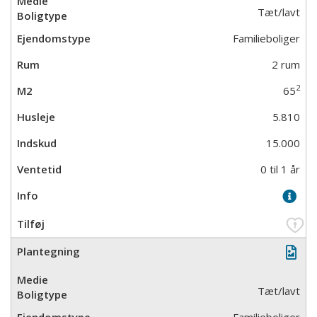
Tæt/lavt
Familieboliger
2 rum
2
65
5.810
15.000
0 til 1 år
Tæt/lavt