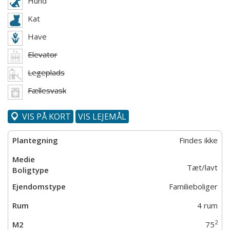
Hund
Kat
Have
Elevator
Legeplads
Fællesvask
VIS PÅ KORT
VIS LEJEMÅL
Findes ikke
Tæt/lavt
Familieboliger
4 rum
2
75