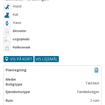
Hund
Kat
Have
Elevator
Legeplads
Fællesvask
VIS PÅ KORT
VIS LEJEMÅL
Tæt/lavt
Familieboliger
2 rum