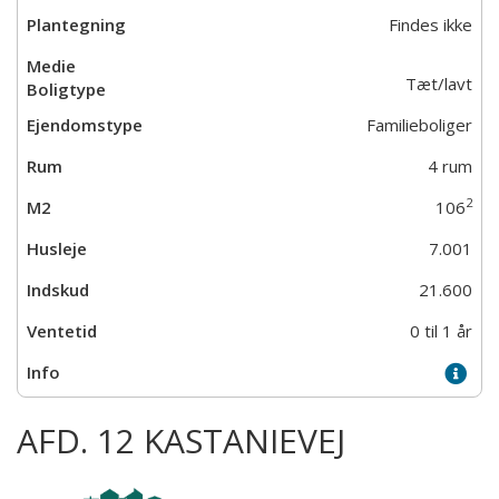
Findes ikke
Tæt/lavt
Familieboliger
4 rum
2
106
7.001
21.600
0 til 1 år
AFD. 12 KASTANIEVEJ