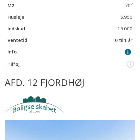
2
70
5.950
15.000
0 til 1 år
AFD. 12 FJORDHØJ