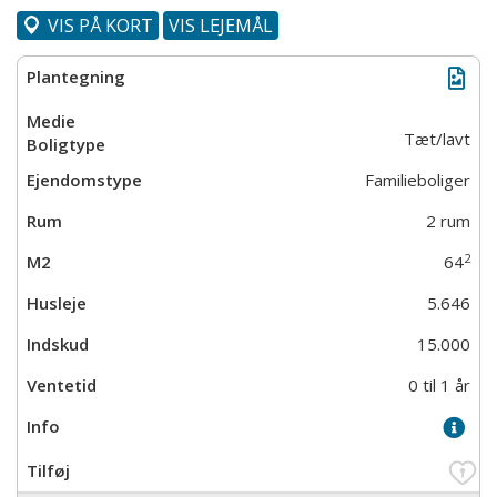
VIS PÅ KORT
VIS LEJEMÅL
Tæt/lavt
Familieboliger
2 rum
2
64
5.646
15.000
0 til 1 år