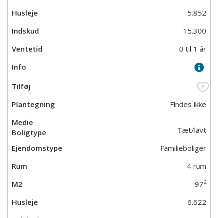
5.852
15.300
0 til 1 år
Findes ikke
Tæt/lavt
Familieboliger
4 rum
2
97
6.622