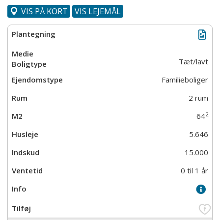
VIS PÅ KORT
VIS LEJEMÅL
Tæt/lavt
Familieboliger
2 rum
2
64
5.646
15.000
0 til 1 år