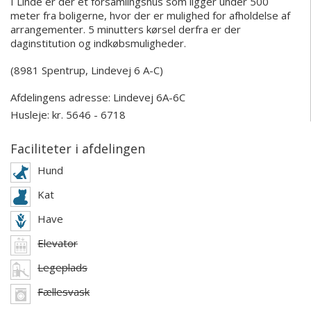
I Linde er der et forsamlingshus som ligger under 500
meter fra boligerne, hvor der er mulighed for afholdelse af
arrangementer. 5 minutters kørsel derfra er der
daginstitution og indkøbsmuligheder.
(8981 Spentrup, Lindevej 6 A-C)
Afdelingens adresse:
Lindevej 6A-6C
Husleje: kr. 5646 - 6718
Faciliteter i afdelingen
Hund
Kat
Have
Elevator
Legeplads
Fællesvask