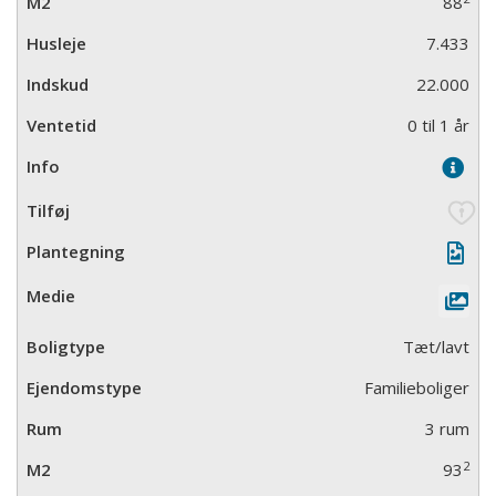
88
7.433
22.000
0 til 1 år
Tæt/lavt
Familieboliger
3 rum
2
93