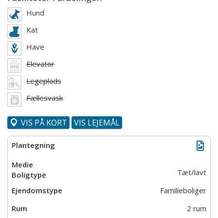
Hund
Kat
Have
Elevator
Legeplads
Fællesvask
VIS PÅ KORT
VIS LEJEMÅL
Tæt/lavt
Familieboliger
2 rum