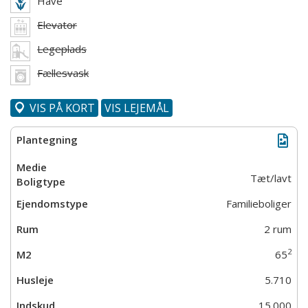
Have
Elevator
Legeplads
Fællesvask
VIS PÅ KORT
VIS LEJEMÅL
Tæt/lavt
Familieboliger
2 rum
2
65
5.710
15.000