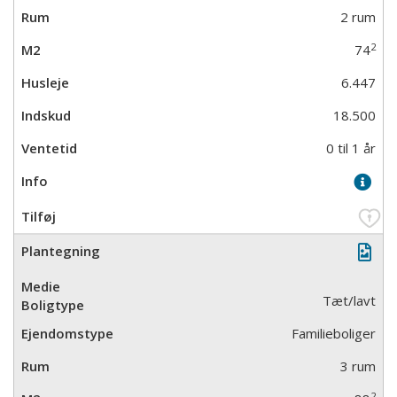
2 rum
2
74
6.447
18.500
0 til 1 år
Tæt/lavt
Familieboliger
3 rum
2