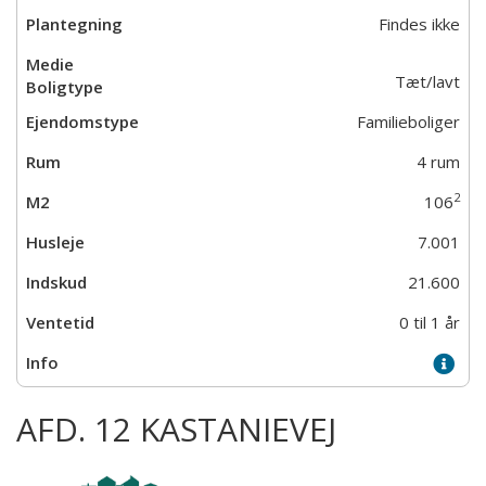
Findes ikke
Tæt/lavt
Familieboliger
4 rum
2
106
7.001
21.600
0 til 1 år
AFD. 12 KASTANIEVEJ