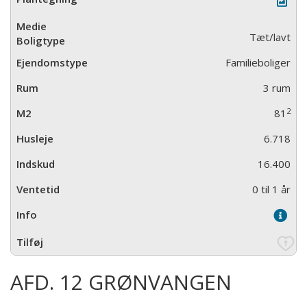
Tæt/lavt
Familieboliger
3 rum
2
81
6.718
16.400
0 til 1 år
AFD. 12 GRØNVANGEN