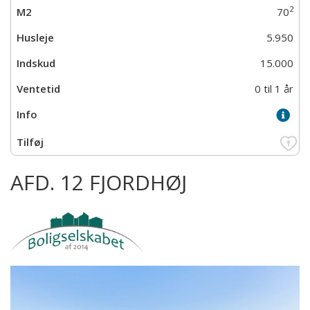
2
70
5.950
15.000
0 til 1 år
AFD. 12 FJORDHØJ