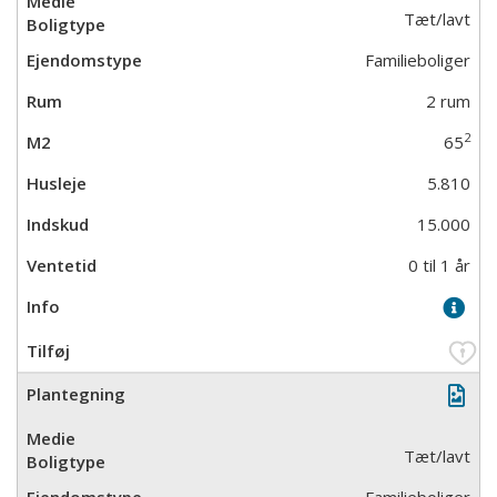
Tæt/lavt
Familieboliger
2 rum
2
65
5.810
15.000
0 til 1 år
Tæt/lavt