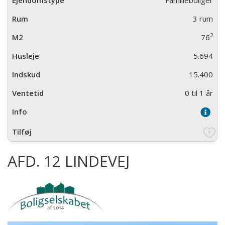
Familieboliger
3 rum
2
76
5.694
15.400
0 til 1 år
AFD. 12 LINDEVEJ