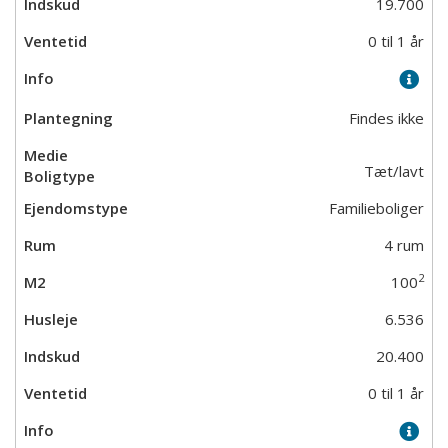
19.700
0 til 1 år
Findes ikke
Tæt/lavt
Familieboliger
4 rum
2
100
6.536
20.400
0 til 1 år