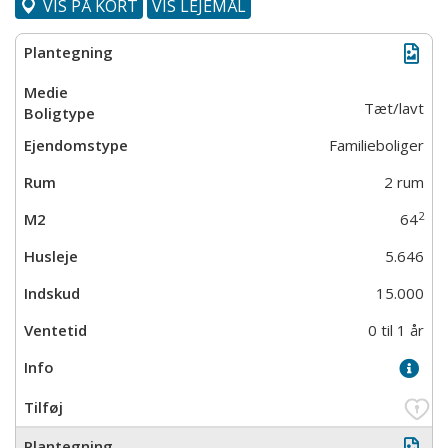
VIS PÅ KORT
VIS LEJEMÅL
Tæt/lavt
Familieboliger
2 rum
2
64
5.646
15.000
0 til 1 år