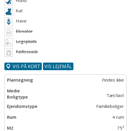
Hund
Kat
Have
Elevator
Legeplads
Fællesvask
VIS PÅ KORT
VIS LEJEMÅL
Findes ikke
Tæt/lavt
Familieboliger
4 rum
2
75