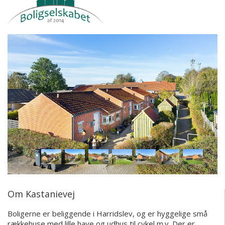
Om Kastanievej
Boligerne er beliggende i Harridslev, og er hyggelige små
rækkehuse med lille have og udhus til cykel m.v. Der er