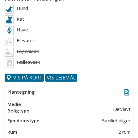
Hund
Kat
Have
Elevator
Legeplads
Fællesvask
VIS PÅ KORT
VIS LEJEMÅL
Tæt/lavt
Familieboliger
2 rum