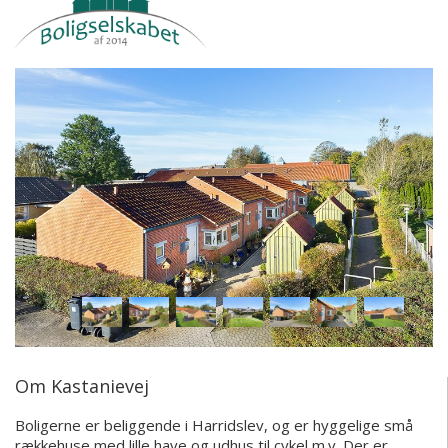
Om Kastanievej
Boligerne er beliggende i Harridslev, og er hyggelige små
rækkehuse med lille have og udhus til cykel m.v. Der er