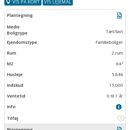
VIS PÅ KORT
VIS LEJEMÅL
Tæt/lavt
Familieboliger
2 rum
2
64
5.646
15.000
0 til 1 år