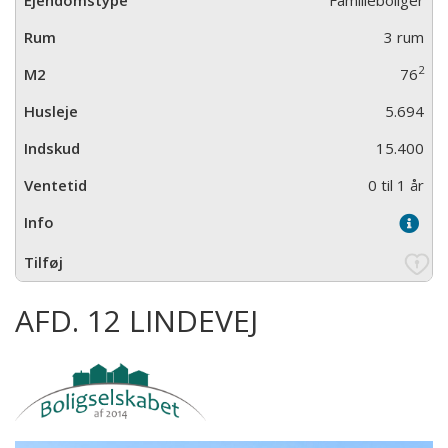
Familieboliger
3 rum
2
76
5.694
15.400
0 til 1 år
AFD. 12 LINDEVEJ