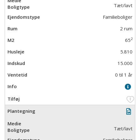
Tæt/lavt
Familieboliger
2 rum
2
65
5.810
15.000
0 til 1 år
Tæt/lavt