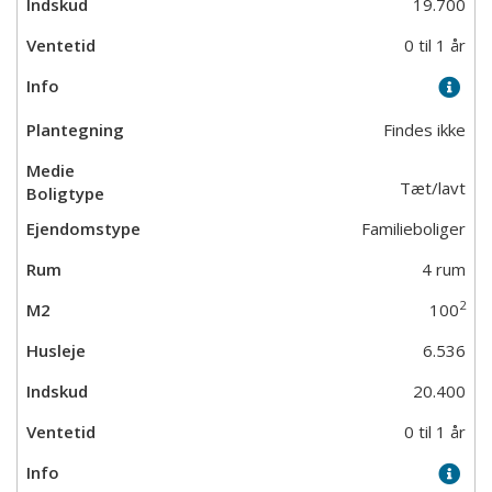
19.700
0 til 1 år
Findes ikke
Tæt/lavt
Familieboliger
4 rum
2
100
6.536
20.400
0 til 1 år