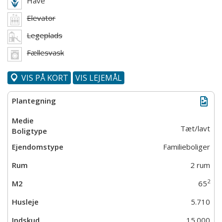
Have
Elevator
Legeplads
Fællesvask
VIS PÅ KORT
VIS LEJEMÅL
Tæt/lavt
Familieboliger
2 rum
2
65
5.710
15.000