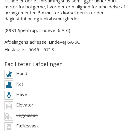
I Linde er der et forsamlingshus som ligger under 500
meter fra boligerne, hvor der er mulighed for afholdelse af
arrangementer. 5 minutters kørsel derfra er der
daginstitution og indkøbsmuligheder.
(8981 Spentrup, Lindevej 6 A-C)
Afdelingens adresse:
Lindevej 6A-6C
Husleje: kr. 5646 - 6718
Faciliteter i afdelingen
Hund
Kat
Have
Elevator
Legeplads
Fællesvask