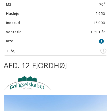
2
70
5.950
15.000
0 til 1 år
AFD. 12 FJORDHØJ