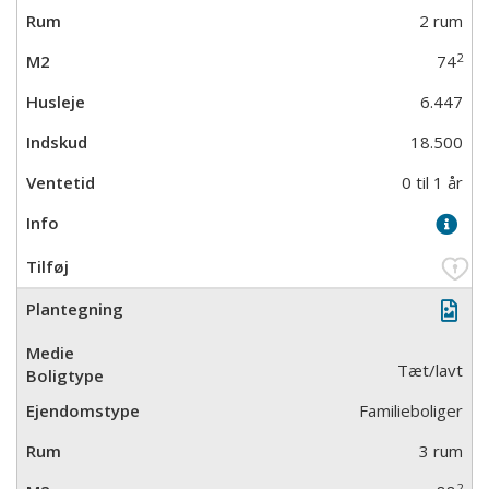
2 rum
2
74
6.447
18.500
0 til 1 år
Tæt/lavt
Familieboliger
3 rum
2