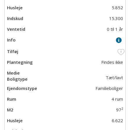
5.852
15.300
0 til 1 år
Findes ikke
Tæt/lavt
Familieboliger
4 rum
2
97
6.622