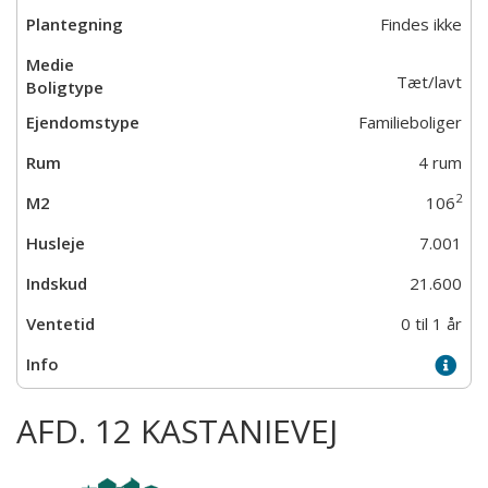
Findes ikke
Tæt/lavt
Familieboliger
4 rum
2
106
7.001
21.600
0 til 1 år
AFD. 12 KASTANIEVEJ