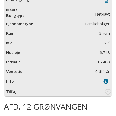
Tæt/lavt
Familieboliger
3 rum
2
81
6.718
16.400
0 til 1 år
AFD. 12 GRØNVANGEN