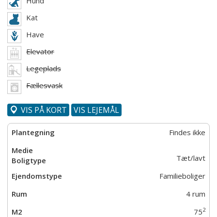
Hund
Kat
Have
Elevator
Legeplads
Fællesvask
VIS PÅ KORT
VIS LEJEMÅL
Findes ikke
Tæt/lavt
Familieboliger
4 rum
2
75