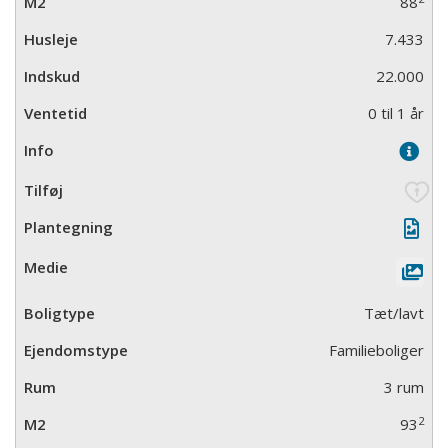
88
7.433
22.000
0 til 1 år
Tæt/lavt
Familieboliger
3 rum
2
93