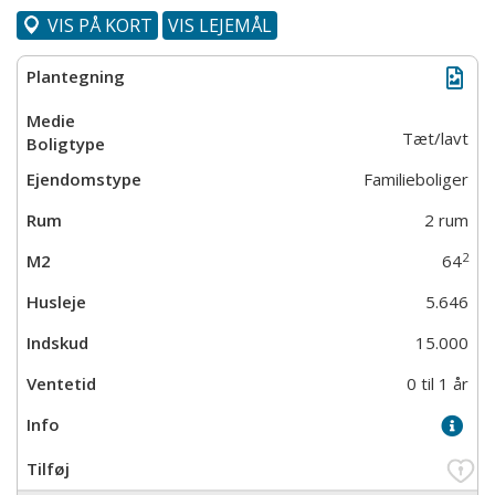
VIS PÅ KORT
VIS LEJEMÅL
Tæt/lavt
Familieboliger
2 rum
2
64
5.646
15.000
0 til 1 år