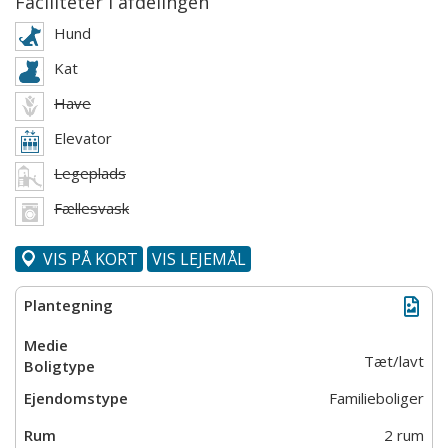
Faciliteter i afdelingen
Hund
Kat
Have
Elevator
Legeplads
Fællesvask
VIS PÅ KORT
VIS LEJEMÅL
Tæt/lavt
Familieboliger
2 rum