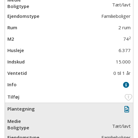
Tæt/lavt
Familieboliger
2 rum
2
74
6.377
15.000
0 til 1 år
Tæt/lavt
Familieboliger