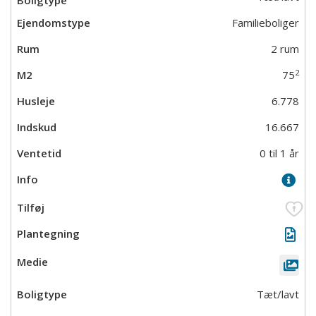
Familieboliger
2 rum
2
75
6.778
16.667
0 til 1 år
Tæt/lavt