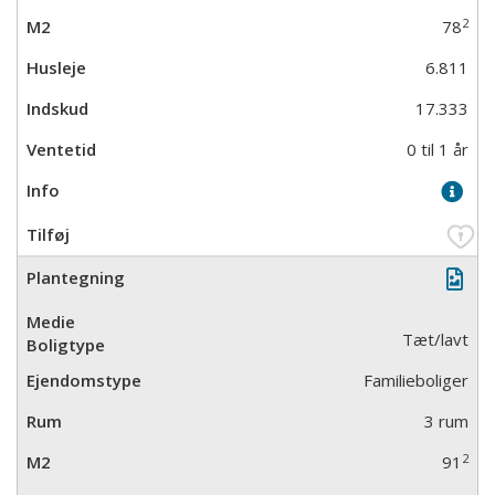
2
78
6.811
17.333
0 til 1 år
Tæt/lavt
Familieboliger
3 rum
2
91