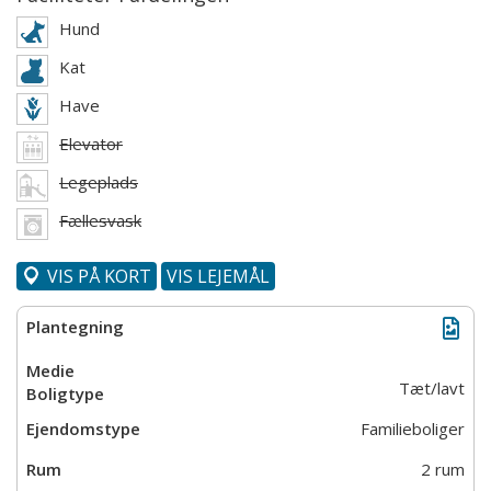
Hund
Kat
Have
Elevator
Legeplads
Fællesvask
VIS PÅ KORT
VIS LEJEMÅL
Tæt/lavt
Familieboliger
2 rum