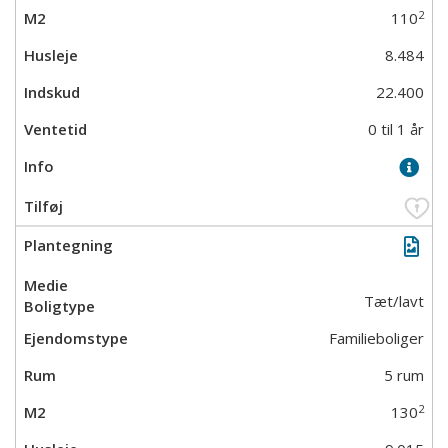
2
110
8.484
22.400
0 til 1 år
Tæt/lavt
Familieboliger
5 rum
2
130