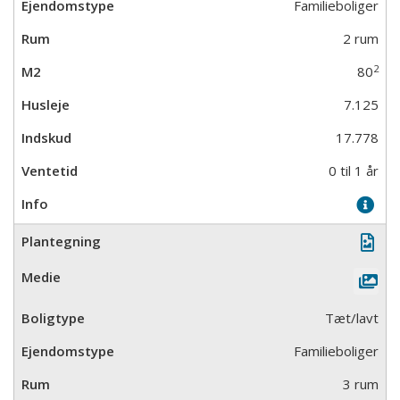
Familieboliger
2 rum
2
80
7.125
17.778
0 til 1 år
Tæt/lavt
Familieboliger
3 rum