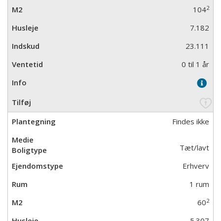
2
104
7.182
23.111
0 til 1 år
Findes ikke
Tæt/lavt
Erhverv
1 rum
2
60
5.307