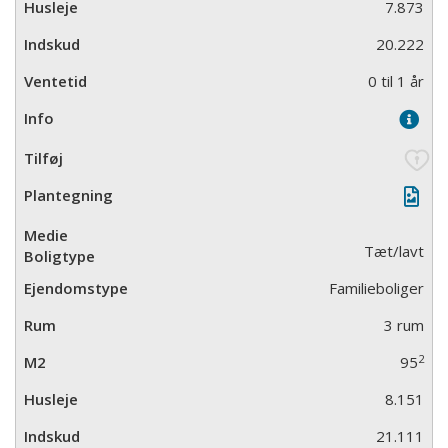
7.873
20.222
0 til 1 år
Tæt/lavt
Familieboliger
3 rum
2
95
8.151
21.111