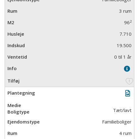
3 rum
2
96
7.710
19.500
0 til 1 år
Tæt/lavt
Familieboliger
4 rum