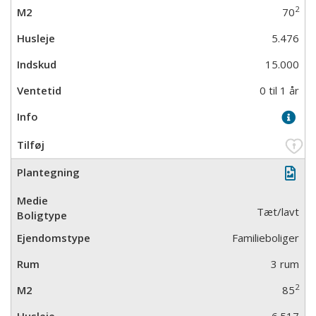
2
70
5.476
15.000
0 til 1 år
Tæt/lavt
Familieboliger
3 rum
2
85