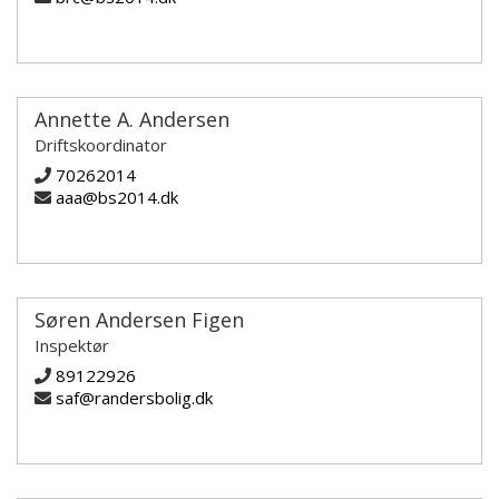
Annette A. Andersen
Driftskoordinator
70262014
aaa@bs2014.dk
Søren Andersen Figen
Inspektør
89122926
saf@randersbolig.dk