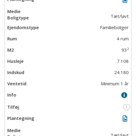
Tæt/lavt
Familieboliger
4 rum
2
93
7.108
24.180
Minimum 1 år
Tæt/lavt