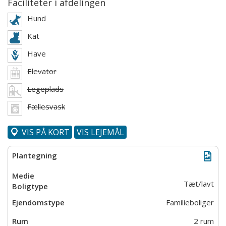
Faciliteter i afdelingen
Hund
Kat
Have
Elevator
Legeplads
Fællesvask
VIS PÅ KORT
VIS LEJEMÅL
Tæt/lavt
Familieboliger
2 rum