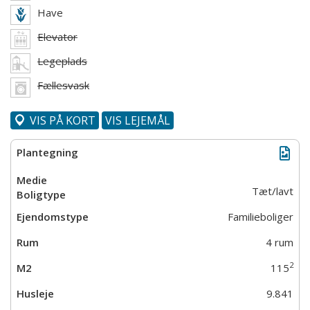
Have
Elevator
Legeplads
Fællesvask
VIS PÅ KORT
VIS LEJEMÅL
Tæt/lavt
Familieboliger
4 rum
2
115
9.841