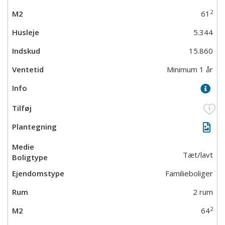
2
61
5.344
15.860
Minimum 1 år
Tæt/lavt
Familieboliger
2 rum
2
64