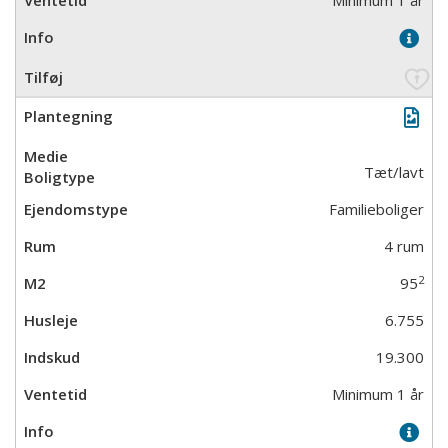
Minimum 1 år
Tæt/lavt
Familieboliger
4 rum
2
95
6.755
19.300
Minimum 1 år