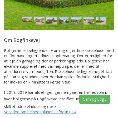
Om Bogfinkevej
Boligerne er beliggende i Hørning og er fine rækkehuse med
en flot have, og et udhus til opbevaring. Der er mulighed for
at leje en garage og der er parkeringsplads. Boligerne har
elvarme
suppleret med varmepumpe, der er med til
at
reducere varmeudgiften
. Rækkehusene ligger meget tæt
på Hørning stadion, hvor der kan spilles fodbold. Mulighed
for indkøb er 7 minutters kørsel væk.
I 2018-2019 har afdelingen gennemgået en helhedsplan,
hvor boligerne på Bogfinkevej har fået ud
Gem og udgiv
skiftet både vinduer og døre.
Se video om helhedsplanen i afdeling 14