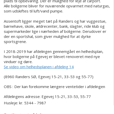
plads til opbevaring. Der er mulighed for leje af carport.
Alle boligerne bliver for nuværende opvarmet med naturgas,
som udskiftes til luft/vand pumpe.
Assentoft ligger meget tæt på Randers og har vuggestue,
børnehave, skole, ældrecenter, bank, slagter, ride klub og
supermarkeder lige i nærheden af boligerne. Derudover er
der en sportshal, som giver mulighed for at dyrke
sportsgrene.
I 2018-2019 har afdelingen gennemgået en helhedsplan,
hvor boligerne på Egevej er blevet renoveret med nye
vinduer og døre.
Se video om helhedsplanen i afdeling 14
(8960 Randers SØ, Egevej 15-21, 33-53 og 55-77)
OBS : Der kan forekomme længere ventetider i afdelingen
Afdelingens adresse:
Egevej 15-21, 33-53, 55-77
Husleje: kr. 5344 - 7987