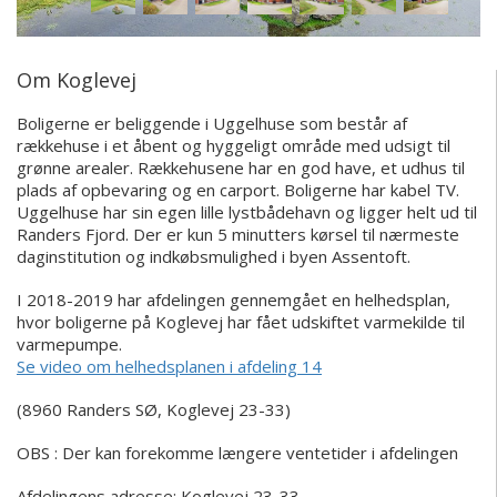
Om Koglevej
Boligerne er beliggende i Uggelhuse som består af
rækkehuse i et åbent og hyggeligt område med udsigt til
grønne arealer. Rækkehusene har en god have, et udhus til
plads af opbevaring og en carport. Boligerne har kabel TV.
Uggelhuse har sin egen lille lystbådehavn og ligger helt ud til
Randers Fjord. Der er kun 5 minutters kørsel til nærmeste
daginstitution og indkøbsmulighed i byen Assentoft.
I 2018-2019 har afdelingen gennemgået en helhedsplan,
hvor boligerne på Koglevej har fået udskiftet varmekilde til
varmepumpe.
Se video om helhedsplanen i afdeling 14
(8960 Randers SØ, Koglevej 23-33)
OBS : Der kan forekomme længere ventetider i afdelingen
Afdelingens adresse:
Koglevej 23-33