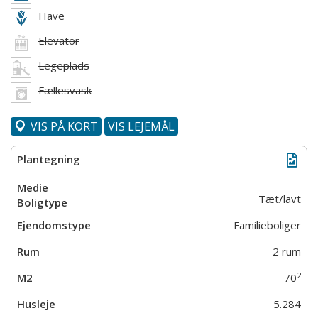
Have
Elevator
Legeplads
Fællesvask
VIS PÅ KORT
VIS LEJEMÅL
Tæt/lavt
Familieboliger
2 rum
2
70
5.284