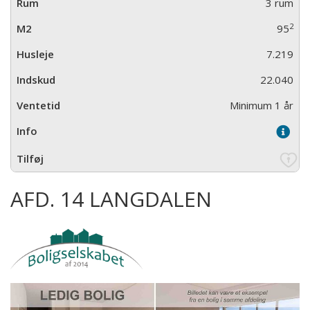
3 rum
2
95
7.219
22.040
Minimum 1 år
AFD. 14 LANGDALEN