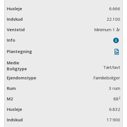
6.666
22.100
Minimum 1 år
Tæt/lavt
Familieboliger
3 rum
2
88
6.832
17.900