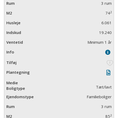
3 rum
2
74
6.061
19.240
Minimum 1 år
Tæt/lavt
Familieboliger
3 rum
2
85